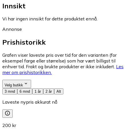
Innsikt
Vi har ingen innsikt for dette produktet ennå.
Annonse
Prishistorikk
Grafen viser laveste pris over tid for den varianten (for
eksempel farge eller størrelse) som har vært billigst til
enhver tid. Frakt og brukte produkter er ikke inkludert.
Les
mer om prishistorikken.
Velg butikk
3 mnd
6 mnd
1 år
2 år
Alt
Laveste nypris akkurat nå
200 kr