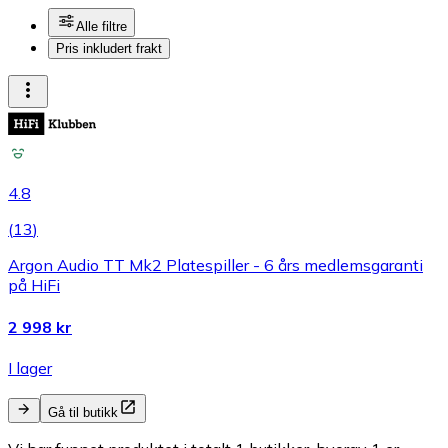
Alle filtre
Pris inkludert frakt
4.8
(
13
)
Argon Audio TT Mk2 Platespiller - 6 års medlemsgaranti
på HiFi
2 998 kr
I lager
Gå til butikk