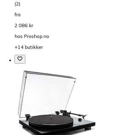
(
2
)
fra
2 086 kr
hos
Proshop.no
+14 butikker