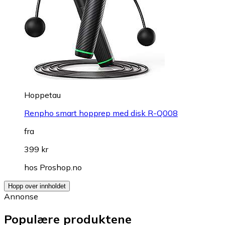
Hoppetau
Renpho smart hopprep med disk R-Q008
fra
399 kr
hos
Proshop.no
Hopp over innholdet
Annonse
Populære produktene