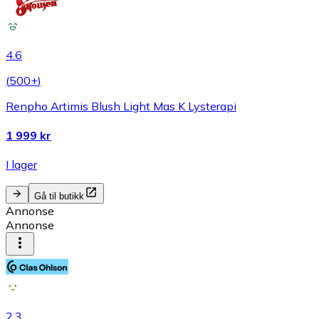
4.6
(
500+
)
Renpho Artimis Blush Light Mas K Lysterapi
1 999 kr
I lager
Gå til butikk
Annonse
Annonse
2.3