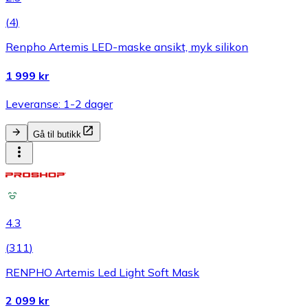
(
4
)
Renpho Artemis LED-maske ansikt, myk silikon
1 999 kr
Leveranse: 1-2 dager
Gå til butikk
4.3
(
311
)
RENPHO Artemis Led Light Soft Mask
2 099 kr