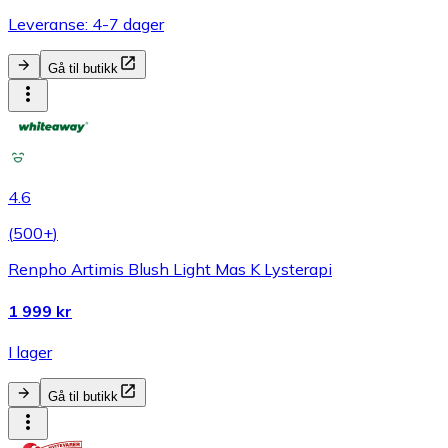
Leveranse: 4-7 dager
Gå til butikk
4.6
(
500+
)
Renpho Artimis Blush Light Mas K Lysterapi
1 999 kr
I lager
Gå til butikk