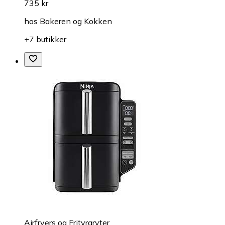
735 kr
hos
Bakeren og Kokken
+7 butikker
Airfryers og Frityrgryter