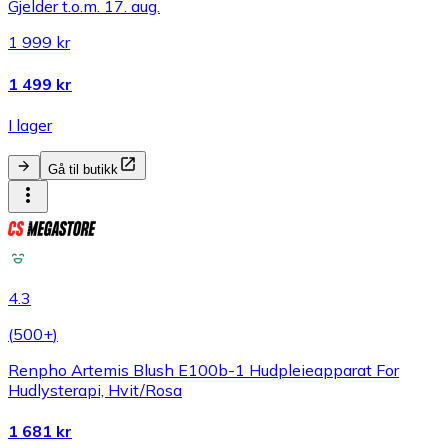
Gjelder t.o.m. 17. aug.
1 999 kr
1 499 kr
I lager
Gå til butikk
4.3
(
500+
)
Renpho Artemis Blush E100b-1 Hudpleieapparat For
Hudlysterapi, Hvit/Rosa
1 681 kr