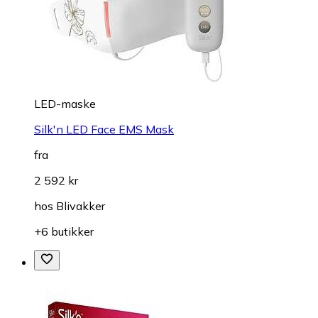
LED-maske
Silk'n LED Face EMS Mask
fra
2 592 kr
hos
Blivakker
+6 butikker