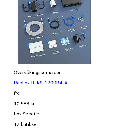
Overvåkings­kameraer
Reolink RLK8-1200B4-A
fra
10 583 kr
hos
Senetic
+2 butikker