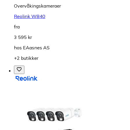
Overvåkings­kameraer
Reolink W840
fra
3 595 kr
hos
EAasnes AS
+2 butikker