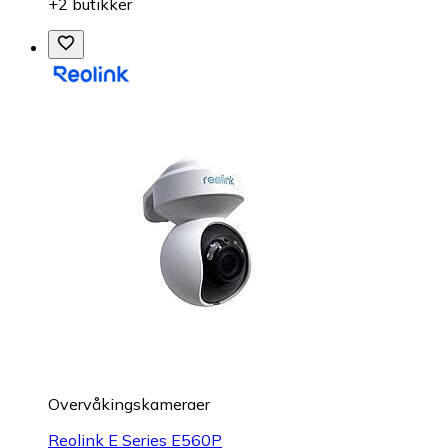
+2 butikker
Overvåkings­kameraer
Reolink E Series E560P