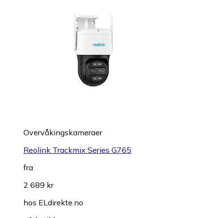
Overvåkings­kameraer
Reolink Trackmix Series G765
fra
2 689 kr
hos
ELdirekte.no