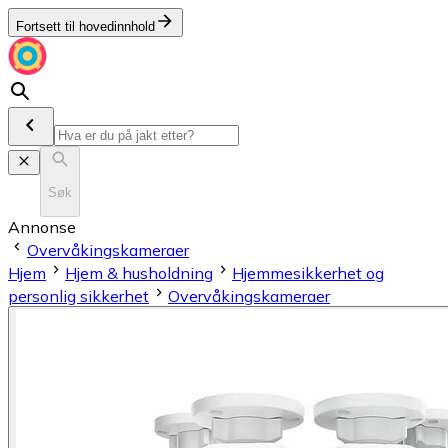
Fortsett til hovedinnhold
Søk
Annonse
Overvåkings­kameraer
Hjem
Hjem & husholdning
Hjemmesikkerhet og
personlig sikkerhet
Overvåkings­kameraer