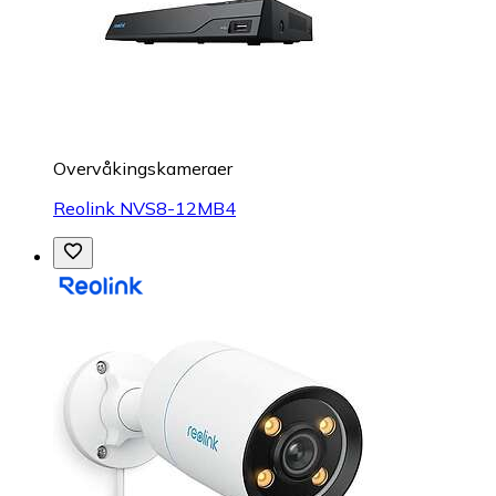
Overvåkings­kameraer
Reolink NVS8-12MB4