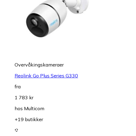
Overvåkings­kameraer
Reolink Go Plus Series G330
fra
1 783 kr
hos
Multicom
+19 butikker