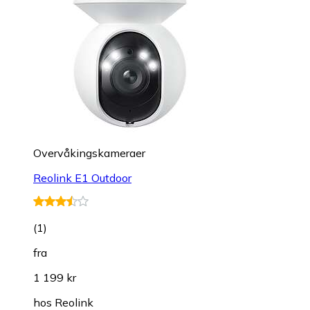
Overvåkings­kameraer
Reolink E1 Outdoor
(
1
)
fra
1 199 kr
hos
Reolink