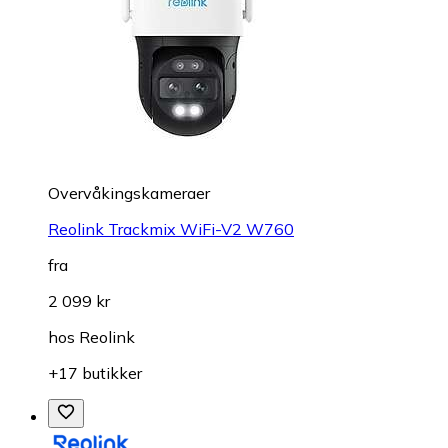
Overvåkings­kameraer
Reolink Trackmix WiFi-V2 W760
fra
2 099 kr
hos
Reolink
+17 butikker