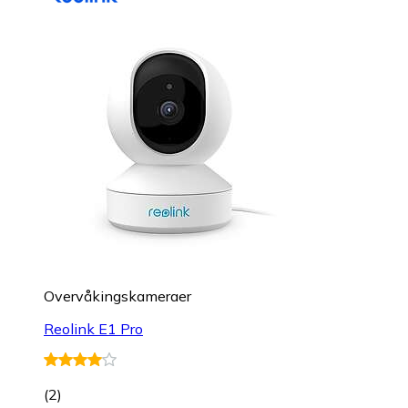
Overvåkings­kameraer
Reolink E1 Pro
(
2
)