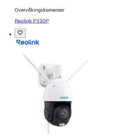
Overvåkings­kameraer
Reolink P330P