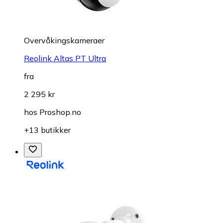
Overvåkings­kameraer
Reolink Altas PT Ultra
fra
2 295 kr
hos
Proshop.no
+13 butikker