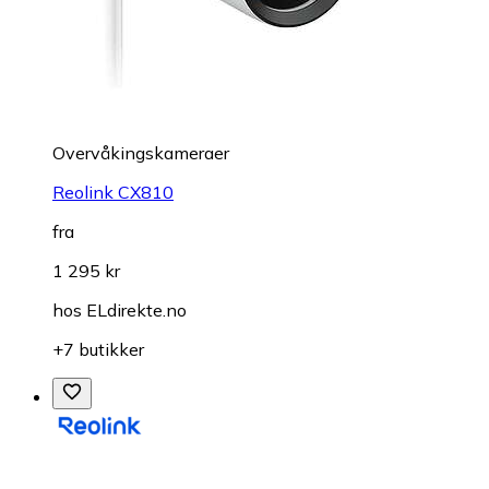
Overvåkings­kameraer
Reolink CX810
fra
1 295 kr
hos
ELdirekte.no
+7 butikker