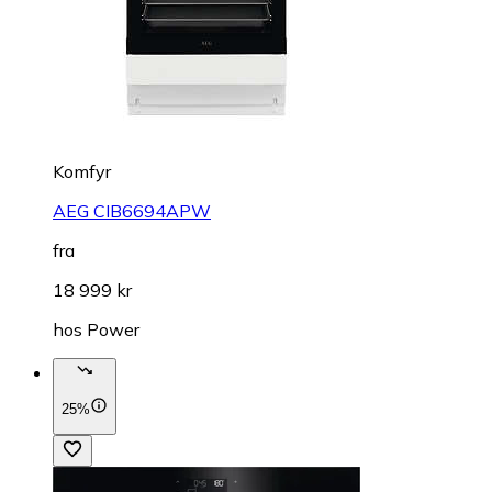
Komfyr
AEG CIB6694APW
fra
18 999 kr
hos
Power
25%