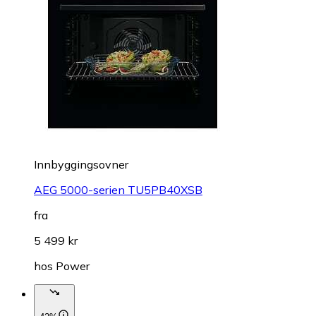
Innbyggingsovner
AEG 5000-serien TU5PB40XSB
fra
5 499 kr
hos
Power