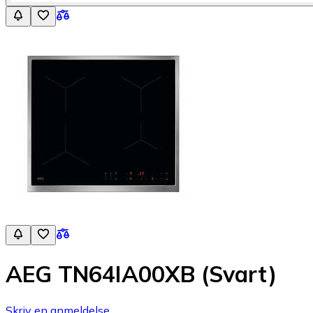
AEG TN64IA00XB (Svart)
Skriv en anmeldelse