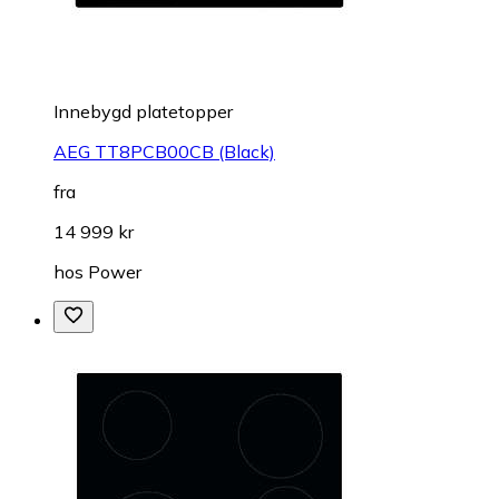
Innebygd platetopper
AEG TT8PCB00CB (Black)
fra
14 999 kr
hos
Power