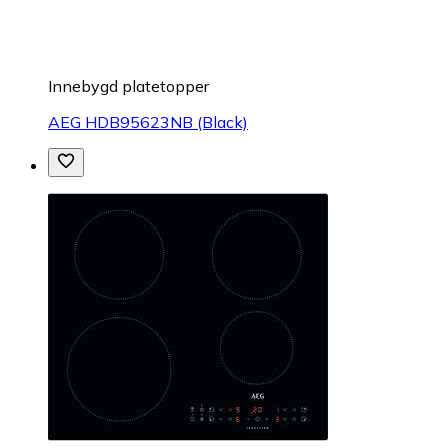
Innebygd platetopper
AEG HDB95623NB (Black)