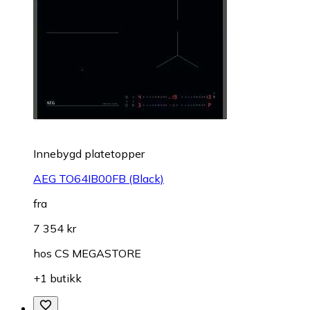
Innebygd platetopper
AEG TO64IB00FB (Black)
fra
7 354 kr
hos
CS MEGASTORE
+1 butikk