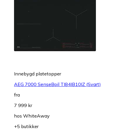
Innebygd platetopper
AEG 7000 SenseBoil TI84IB10IZ (Svart)
fra
7 999 kr
hos
WhiteAway
+5 butikker