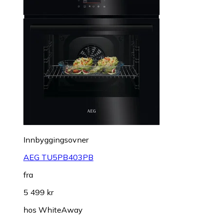
Innbyggingsovner
AEG TU5PB403PB
fra
5 499 kr
hos
WhiteAway