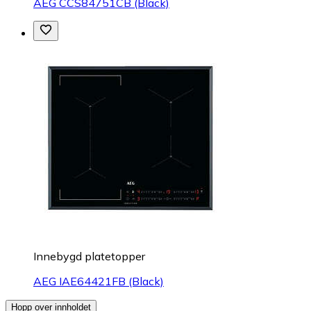
AEG CCS84751CB (Black)
Innebygd platetopper
AEG IAE64421FB (Black)
Hopp over innholdet