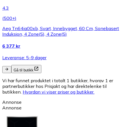
4.3
(
500+
)
Aeg Tn64ia00xb, Svart, Innebygget, 60 Cm, Sonebasert
Induksjon, 4 Zone(S), 4 Zone(S)
6 377 kr
Leveranse: 5-9 dager
Gå til butikk
Vi har funnet produktet i totalt 1 butikker, hvorav 1 er
partnerbutikker hos Prisjakt og har direktelenke til
butikken.
Hvordan vi viser priser og butikker.
Annonse
Annonse