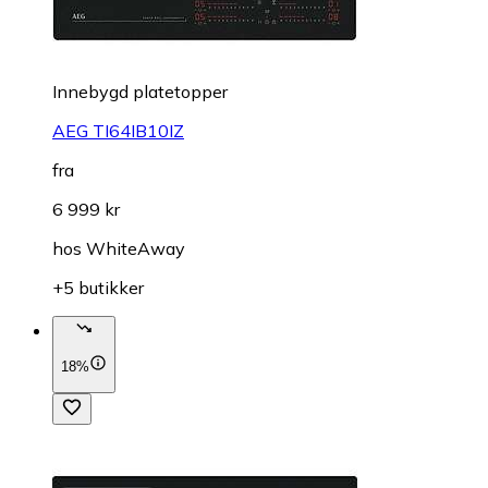
Innebygd platetopper
AEG TI64IB10IZ
fra
6 999 kr
hos
WhiteAway
+5 butikker
18%