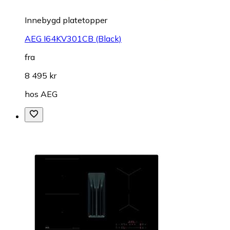
Innebygd platetopper
AEG I64KV301CB (Black)
fra
8 495 kr
hos
AEG