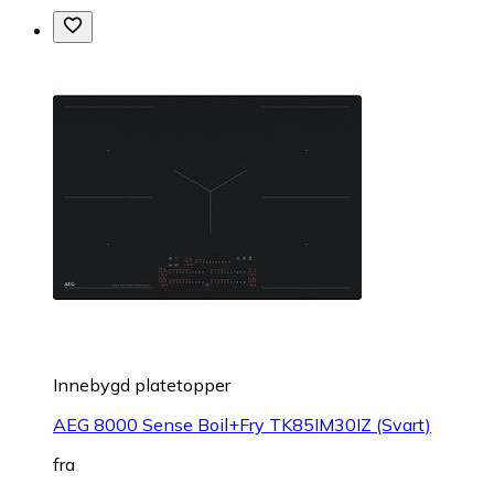
Innebygd platetopper
AEG 8000 Sense Boil+Fry TK85IM30IZ (Svart)
fra