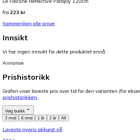
Le Falcone Reflective Paraply 120cm
fra
223 kr
Sammenlign alle priser
Innsikt
Vi har ingen innsikt for dette produktet ennå.
Annonse
Prishistorikk
Grafen viser laveste pris over tid for den varianten (for eksem
prishistorikken.
Velg butikk
3 mnd
6 mnd
1 år
2 år
Alt
Laveste nypris akkurat nå