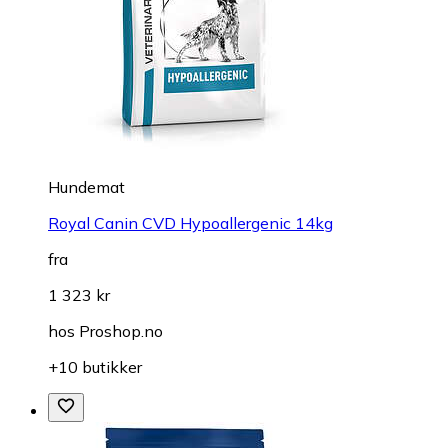
Hundemat
Royal Canin CVD Hypoallergenic 14kg
fra
1 323 kr
hos
Proshop.no
+10 butikker