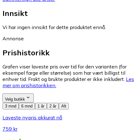
Innsikt
Vi har ingen innsikt for dette produktet ennå.
Annonse
Prishistorikk
Grafen viser laveste pris over tid for den varianten (for
eksempel farge eller størrelse) som har vært billigst til
enhver tid. Frakt og brukte produkter er ikke inkludert.
Les
mer om prishistorikken.
Velg butikk
3 mnd
6 mnd
1 år
2 år
Alt
Laveste nypris akkurat nå
759 kr