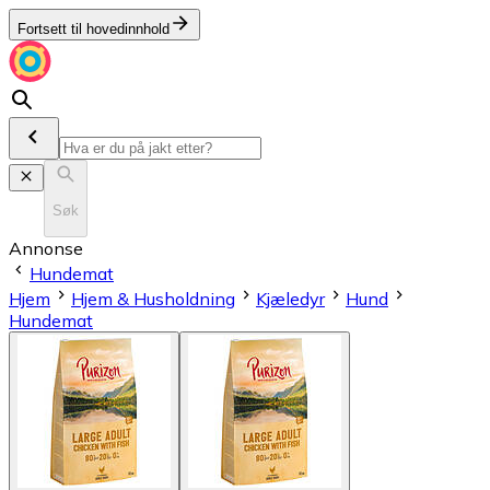
Fortsett til hovedinnhold
Søk
Annonse
Hundemat
Hjem
Hjem & Husholdning
Kjæledyr
Hund
Hundemat