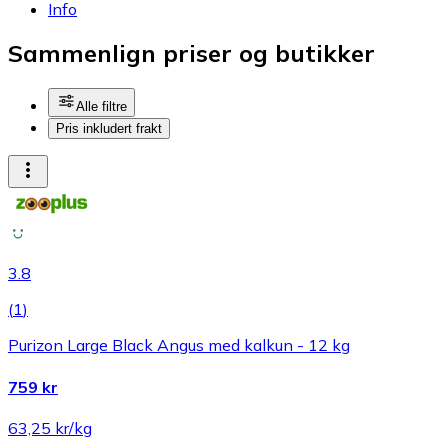
Info
Sammenlign priser og butikker
Alle filtre
Pris inkludert frakt
3.8
(
1
)
Purizon Large Black Angus med kalkun - 12 kg
759 kr
63,25 kr/kg