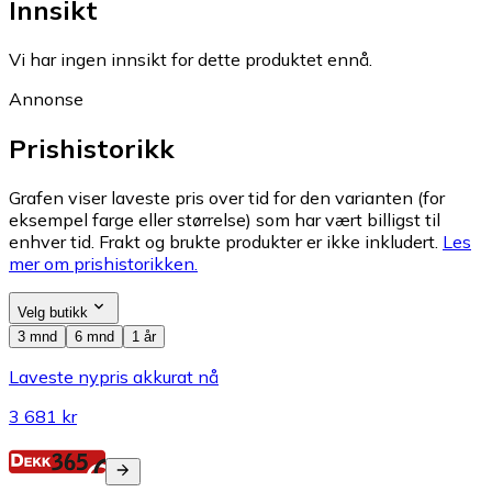
Innsikt
Vi har ingen innsikt for dette produktet ennå.
Annonse
Prishistorikk
Grafen viser laveste pris over tid for den varianten (for
eksempel farge eller størrelse) som har vært billigst til
enhver tid. Frakt og brukte produkter er ikke inkludert.
Les
mer om prishistorikken.
Velg butikk
3 mnd
6 mnd
1 år
Laveste nypris akkurat nå
3 681 kr