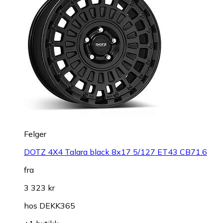
Felger
DOTZ 4X4 Talara black 8x17 5/127 ET43 CB71.6
fra
3 323 kr
hos
DEKK365