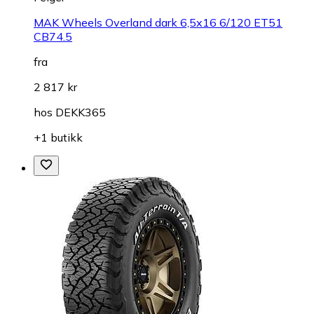
MAK Wheels Overland dark 6,5x16 6/120 ET51
CB74.5
fra
2 817 kr
hos
DEKK365
+1 butikk