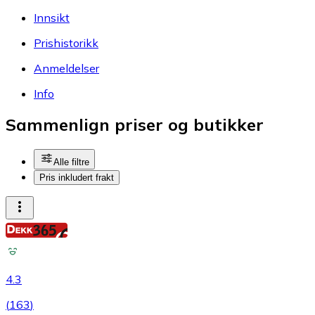
Innsikt
Prishistorikk
Anmeldelser
Info
Sammenlign priser og butikker
Alle filtre
Pris inkludert frakt
4.3
(
163
)