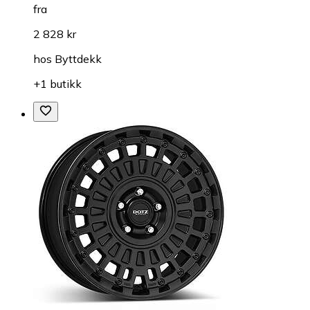
fra
2 828 kr
hos
Byttdekk
+1 butikk