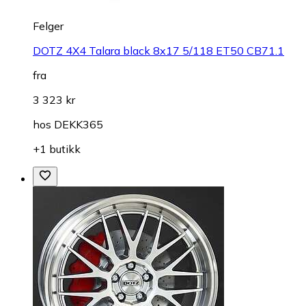
Felger
DOTZ 4X4 Talara black 8x17 5/118 ET50 CB71.1
fra
3 323 kr
hos
DEKK365
+1 butikk