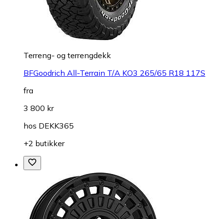
Terreng- og terrengdekk
BFGoodrich All-Terrain T/A KO3 265/65 R18 117S
fra
3 800 kr
hos
DEKK365
+2 butikker