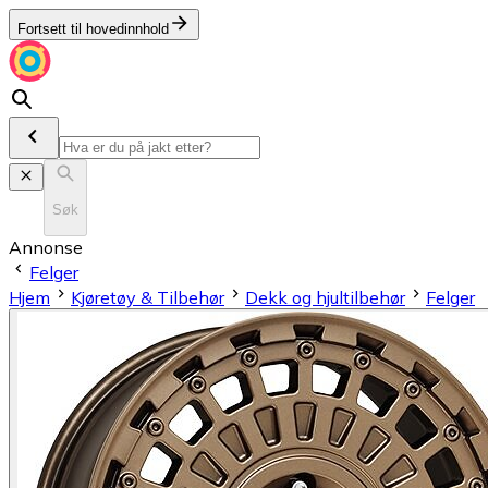
Fortsett til hovedinnhold
Søk
Annonse
Felger
Hjem
Kjøretøy & Tilbehør
Dekk og hjultilbehør
Felger