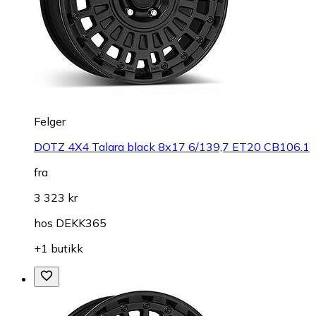
Felger
DOTZ 4X4 Talara black 8x17 6/139,7 ET20 CB106.1
fra
3 323 kr
hos
DEKK365
+1 butikk