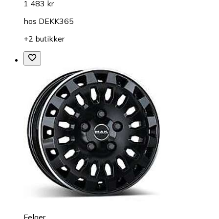
1 483 kr
hos
DEKK365
+2 butikker
Felger