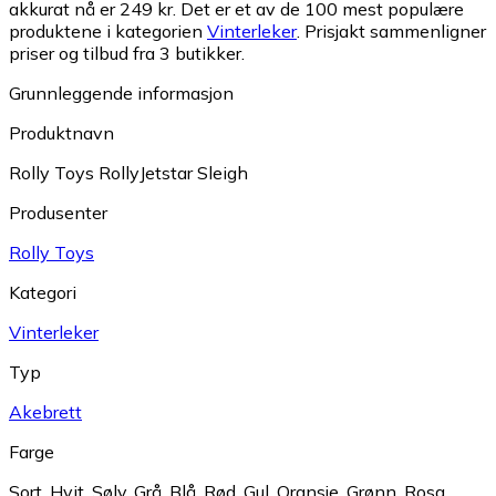
akkurat nå er 249 kr.
Det er et av de 100 mest populære
produktene i kategorien
Vinterleker
.
Prisjakt sammenligner
priser og tilbud fra 3 butikker.
Grunnleggende informasjon
Produktnavn
Rolly Toys RollyJetstar Sleigh
Produsenter
Rolly Toys
Kategori
Vinterleker
Typ
Akebrett
Farge
Sort
,
Hvit
,
Sølv
,
Grå
,
Blå
,
Rød
,
Gul
,
Oransje
,
Grønn
,
Rosa