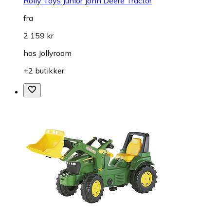
Rolly Toys Junior John Deere Tractor
fra
2 159 kr
hos
Jollyroom
+2 butikker