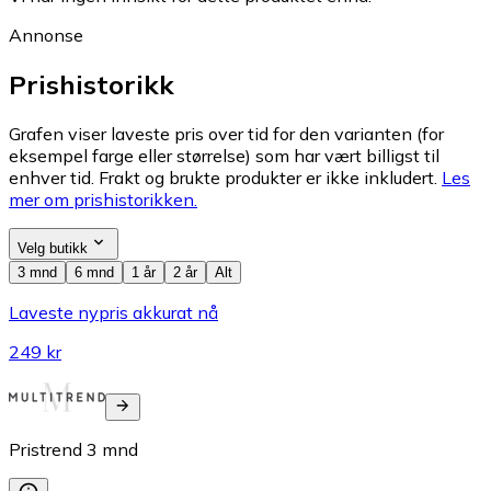
Annonse
Prishistorikk
Grafen viser laveste pris over tid for den varianten (for
eksempel farge eller størrelse) som har vært billigst til
enhver tid. Frakt og brukte produkter er ikke inkludert.
Les
mer om prishistorikken.
Velg butikk
3 mnd
6 mnd
1 år
2 år
Alt
Laveste nypris akkurat nå
249 kr
Pristrend
3
mnd