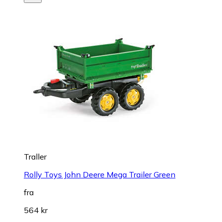
Traller
Rolly Toys John Deere Mega Trailer Green
fra
564 kr