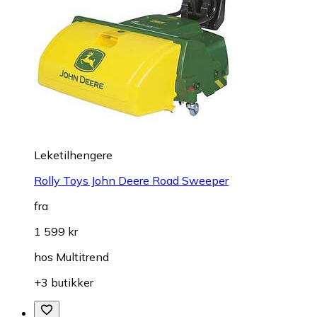
Leketilhengere
Rolly Toys John Deere Road Sweeper
fra
1 599 kr
hos
Multitrend
+3 butikker