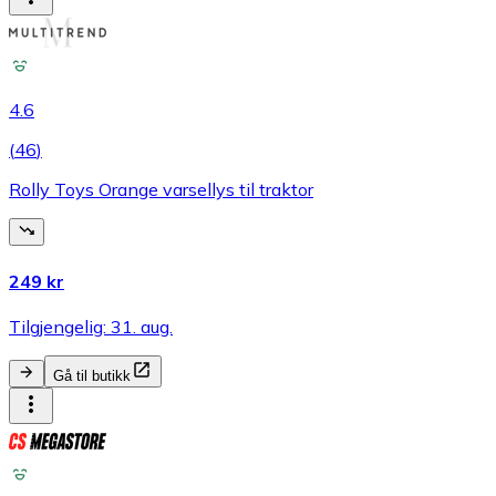
4.6
(
46
)
Rolly Toys Orange varsellys til traktor
249 kr
Tilgjengelig: 31. aug.
Gå til butikk