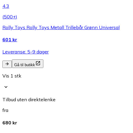
4.3
(
500+
)
Rolly Toys Rolly Toys Metall Trillebår Grønn Universal
601 kr
Leveranse: 5-9 dager
Gå til butikk
Vis 1 stk
Tilbud uten direktelenke
fra
680 kr