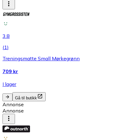
3.8
(
1
)
Treningsmatte Small Mørkegrønn
709 kr
I lager
Gå til butikk
Annonse
Annonse