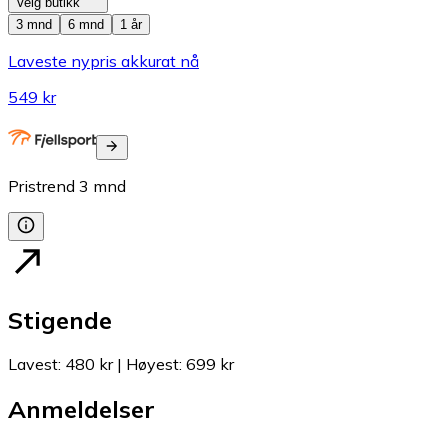
Velg butikk
3 mnd
6 mnd
1 år
Laveste nypris akkurat nå
549 kr
Pristrend
3
mnd
Stigende
Lavest
:
480 kr
|
Høyest
:
699 kr
Anmeldelser