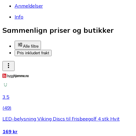
Anmeldelser
Info
Sammenlign priser og butikker
Alle filtre
Pris inkludert frakt
3.5
(
49
)
LED-belysning Viking Discs til Frisbeegolf 4 stk Hvit
169 kr