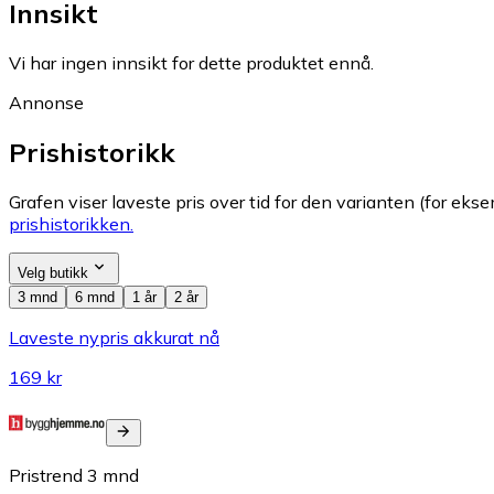
Innsikt
Vi har ingen innsikt for dette produktet ennå.
Annonse
Prishistorikk
Grafen viser laveste pris over tid for den varianten (for eksem
prishistorikken.
Velg butikk
3 mnd
6 mnd
1 år
2 år
Laveste nypris akkurat nå
169 kr
Pristrend
3
mnd