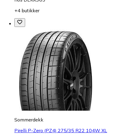
+4 butikker
Sommerdekk
Pirelli P-Zero (PZ4) 275/35 R22 104W XL