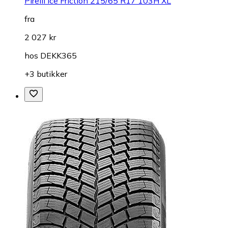
Pirelli Ice Friction 215/65 R17 103H XL
fra
2 027 kr
hos
DEKK365
+3 butikker