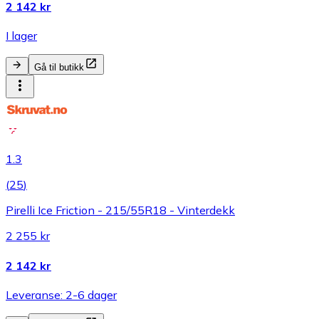
2 142 kr
I lager
Gå til butikk
1.3
(
25
)
Pirelli Ice Friction - 215/55R18 - Vinterdekk
2 255 kr
2 142 kr
Leveranse: 2-6 dager