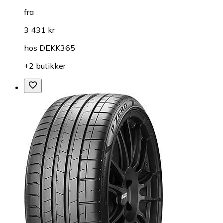
fra
3 431 kr
hos
DEKK365
+2 butikker