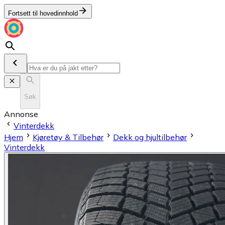
Fortsett til hovedinnhold
Søk
Annonse
Vinterdekk
Hjem
Kjøretøy & Tilbehør
Dekk og hjultilbehør
Vinterdekk