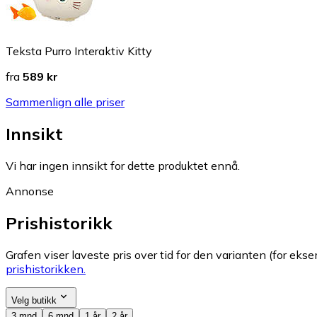
Teksta Purro Interaktiv Kitty
fra
589 kr
Sammenlign alle priser
Innsikt
Vi har ingen innsikt for dette produktet ennå.
Annonse
Prishistorikk
Grafen viser laveste pris over tid for den varianten (for eksem
prishistorikken.
Velg butikk
3 mnd
6 mnd
1 år
2 år