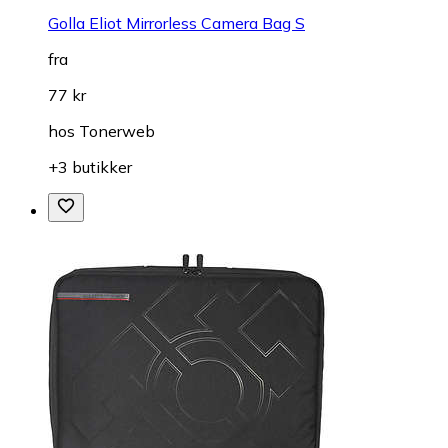
Golla Eliot Mirrorless Camera Bag S
fra
77 kr
hos
Tonerweb
+3 butikker