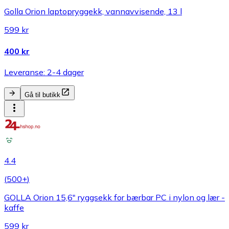
Golla Orion laptopryggekk, vannavvisende, 13 l
599 kr
400 kr
Leveranse: 2-4 dager
Gå til butikk
4.4
(
500+
)
GOLLA Orion 15,6" ryggsekk for bærbar PC i nylon og lær -
kaffe
599 kr