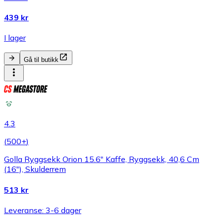
439 kr
I lager
Gå til butikk
4.3
(
500+
)
Golla Ryggsekk Orion 15.6" Kaffe, Ryggsekk, 40,6 Cm
(16"), Skulderrem
513 kr
Leveranse: 3-6 dager