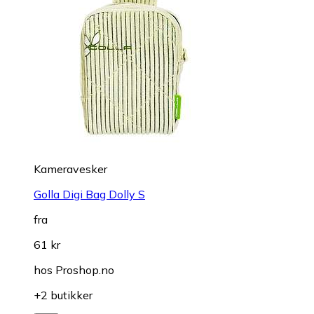
Kameravesker
Golla Digi Bag Dolly S
fra
61 kr
hos
Proshop.no
+2 butikker