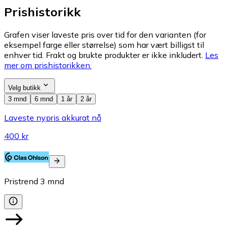
Prishistorikk
Grafen viser laveste pris over tid for den varianten (for
eksempel farge eller størrelse) som har vært billigst til
enhver tid. Frakt og brukte produkter er ikke inkludert.
Les
mer om prishistorikken.
Velg butikk
3 mnd
6 mnd
1 år
2 år
Laveste nypris akkurat nå
400 kr
Pristrend
3
mnd