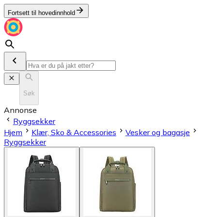
Fortsett til hovedinnhold
Søk
Annonse
Ryggsekker
Hjem
Klær, Sko & Accessories
Vesker og bagasje
Ryggsekker