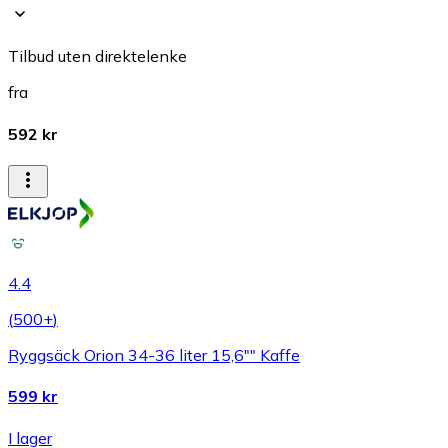
Tilbud uten direktelenke
fra
592 kr
4.4
(
500+
)
Ryggsäck Orion 34-36 liter 15,6"" Kaffe
599 kr
I lager