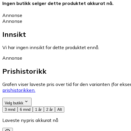
Ingen butikk selger dette produktet akkurat nå.
Annonse
Annonse
Innsikt
Vi har ingen innsikt for dette produktet ennå.
Annonse
Prishistorikk
Grafen viser laveste pris over tid for den varianten (for eksem
prishistorikken.
Velg butikk
3 mnd
6 mnd
1 år
2 år
Alt
Laveste nypris akkurat nå