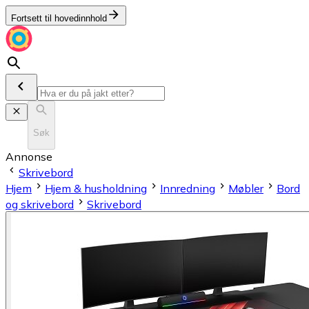
Fortsett til hovedinnhold
Søk
Annonse
Skrivebord
Hjem
Hjem & husholdning
Innredning
Møbler
Bord
og skrivebord
Skrivebord