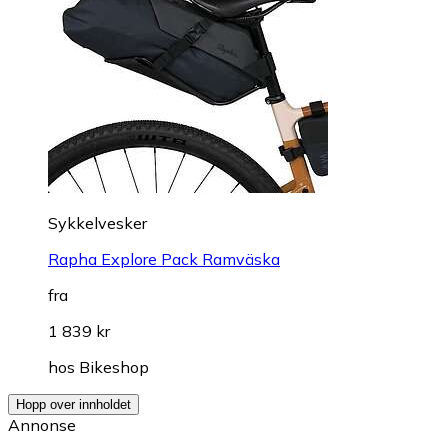
Sykkelvesker
Rapha Explore Pack Ramväska
fra
1 839 kr
hos
Bikeshop
Hopp over innholdet
Annonse