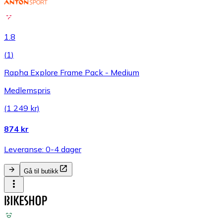
1.8
(
1
)
Rapha Explore Frame Pack - Medium
Medlemspris
(1 249 kr)
874 kr
Leveranse: 0-4 dager
Gå til butikk