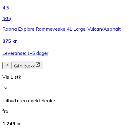
4.5
(
85
)
Rapha Explore Rammeveske 4L Large, Vulcan/Asphalt
875 kr
Leveranse: 1-5 dager
Gå til butikk
Vis 1 stk
Tilbud uten direktelenke
fra
1 249 kr