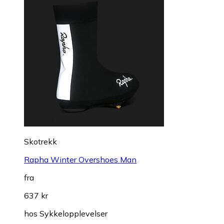
Skotrekk
Rapha Winter Overshoes Man
fra
637 kr
hos
Sykkelopplevelser