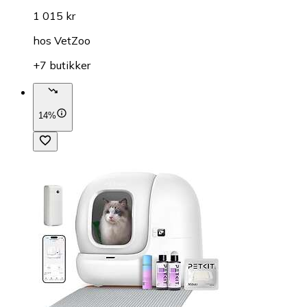
1 015 kr
hos
VetZoo
+7 butikker
14%