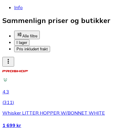
Info
Sammenlign priser og butikker
Alle filtre
I lager
Pris inkludert frakt
4.3
(
311
)
Whisker LITTER HOPPER W/BONNET WHITE
1 699 kr