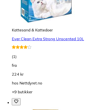
Kattesand & Kattedoer
Ever Clean Extra Strong Unscented 10L
(
1
)
fra
224 kr
hos
Nettdyret.no
+9 butikker