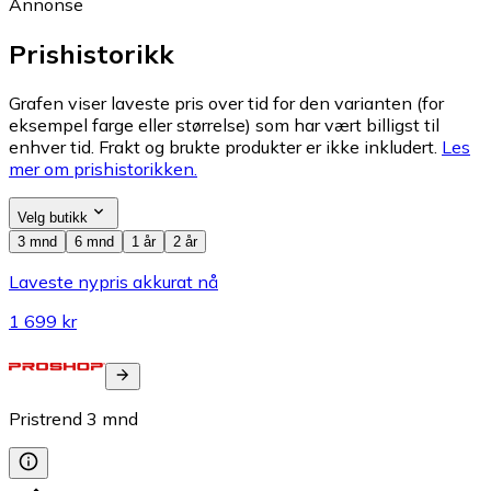
Annonse
Prishistorikk
Grafen viser laveste pris over tid for den varianten (for
eksempel farge eller størrelse) som har vært billigst til
enhver tid. Frakt og brukte produkter er ikke inkludert.
Les
mer om prishistorikken.
Velg butikk
3 mnd
6 mnd
1 år
2 år
Laveste nypris akkurat nå
1 699 kr
Pristrend
3
mnd