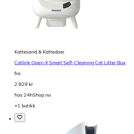
Kattesand & Kattedoer
Catlink Open X Smart Self-Cleaning Cat Litter Box
fra
2 829 kr
hos
24hShop.no
+1 butikk