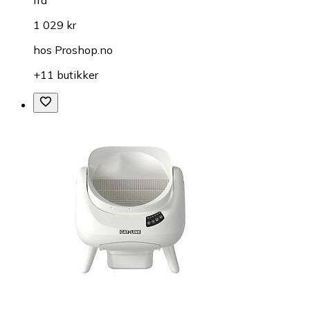
fra
1 029 kr
hos
Proshop.no
+11 butikker