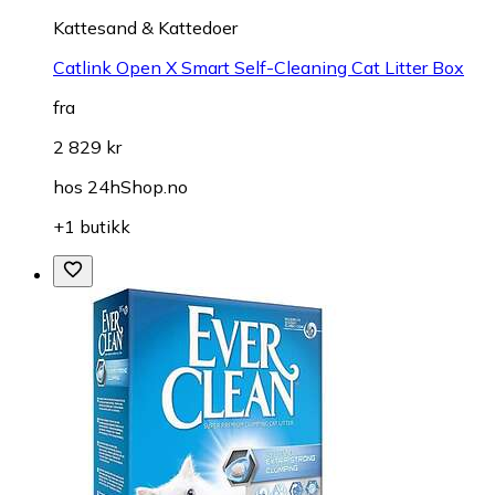
Kattesand & Kattedoer
Catlink Open X Smart Self-Cleaning Cat Litter Box
fra
2 829 kr
hos
24hShop.no
+1 butikk