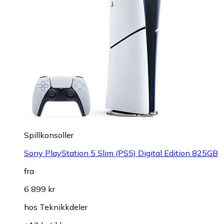
Spillkonsoller
Sony PlayStation 5 Slim (PS5) Digital Edition 825GB
fra
6 899 kr
hos
Teknikkdeler