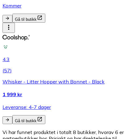
Kommer
Gå til butikk
4.3
(
57
)
Whisker - Litter Hopper with Bonnet - Black
1 999 kr
Leveranse: 4-7 dager
Gå til butikk
Vi har funnet produktet i totalt 8 butikker, hvorav 6 er
partnerbutikker hos Prisjakt og har direktelenke til