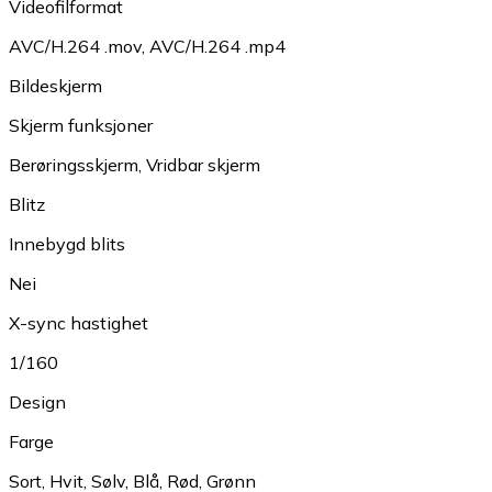
Videofilformat
AVC/H.264 .mov
,
AVC/H.264 .mp4
Bildeskjerm
Skjerm funksjoner
Berøringsskjerm
,
Vridbar skjerm
Blitz
Innebygd blits
Nei
X-sync hastighet
1/160
Design
Farge
Sort
,
Hvit
,
Sølv
,
Blå
,
Rød
,
Grønn