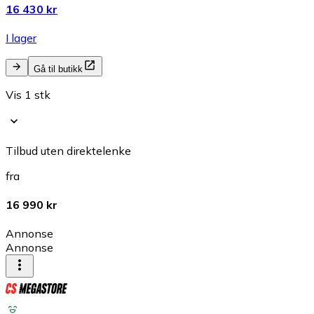
16 430 kr
I lager
Gå til butikk
Vis 1 stk
Tilbud uten direktelenke
fra
16 990 kr
Annonse
Annonse