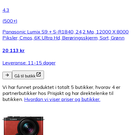
4.3
(
500+
)
Panasonic Lumix S9 + S-R1840, 24,2 Mp, 12000 X 8000
Piksler, Cmos, 6K Ultra Hd, Berøringsskjerm, Sort, Grønn
20 113 kr
Leveranse: 11-15 dager
Gå til butikk
Vi har funnet produktet i totalt 5 butikker, hvorav 4 er
partnerbutikker hos Prisjakt og har direktelenke til
butikken.
Hvordan vi viser priser og butikker.