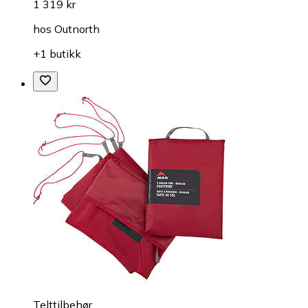
1 319 kr
hos
Outnorth
+1 butikk
Telttilbehør