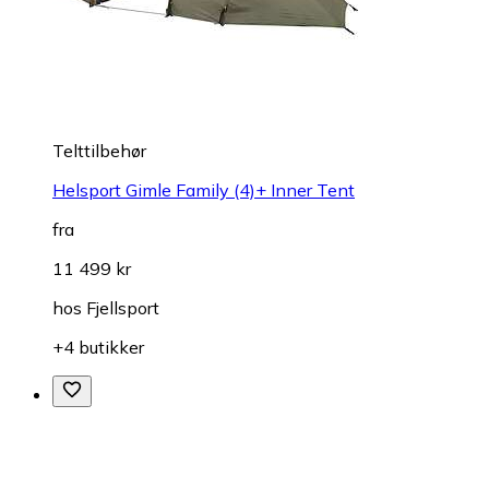
Telttilbehør
Helsport Gimle Family (4)+ Inner Tent
fra
11 499 kr
hos
Fjellsport
+4 butikker