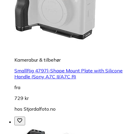
Kamerabur & tilbehør
SmallRig 4797l-Shape Mount Plate with Silicone
Handle (Sony A7C II/A7C R)
fra
729 kr
hos
Stjordalfoto.no