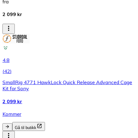
fra
2 099 kr
4.8
(
42
)
SmallRig 4771 HawkLock Quick Release Advanced Cage
Kit for Sony
2 099 kr
Kommer
Gå til butikk