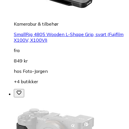
Kamerabur & tilbehør
SmallRig 4805 Wooden L-Shape Grip, svart (Fujifilm
X100V, X100VI)
fra
849 kr
hos
Foto-Jorgen
+4 butikker