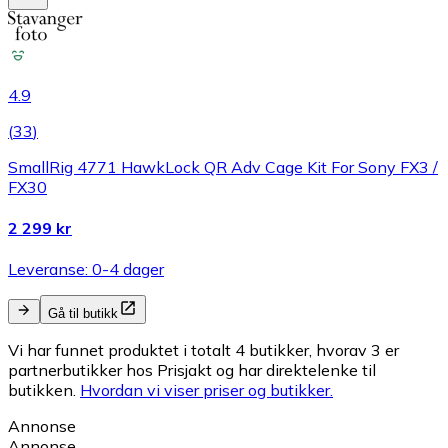
4.9
(
33
)
SmallRig 4771 HawkLock QR Adv Cage Kit For Sony FX3 /
FX30
2 299 kr
Leveranse: 0-4 dager
Gå til butikk
Vi har funnet produktet i totalt 4 butikker, hvorav 3 er
partnerbutikker hos Prisjakt og har direktelenke til
butikken.
Hvordan vi viser priser og butikker.
Annonse
Annonse