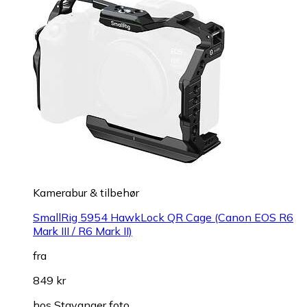
Kamerabur & tilbehør
SmallRig 5954 HawkLock QR Cage (Canon EOS R6
Mark III / R6 Mark II)
fra
849 kr
hos
Stavanger foto