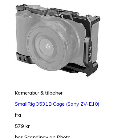
Kamerabur & tilbehør
SmallRig 3531B Cage (Sony ZV-E10)
fra
579 kr
hos
Scandinavian Photo