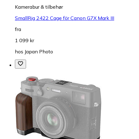
Kamerabur & tilbehør
SmallRig 2422 Cage för Canon G7X Mark III
fra
1 099 kr
hos
Japan Photo