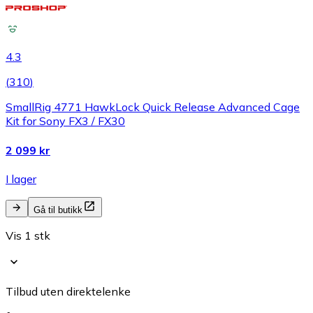
4.3
(
310
)
SmallRig 4771 HawkLock Quick Release Advanced Cage
Kit for Sony FX3 / FX30
2 099 kr
I lager
Gå til butikk
Vis 1 stk
Tilbud uten direktelenke