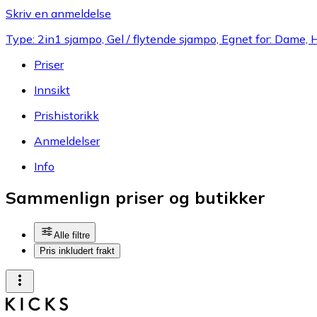
Skriv en anmeldelse
Type: 2in1 sjampo, Gel / flytende sjampo, Egnet for: Dame, 
Priser
Innsikt
Prishistorikk
Anmeldelser
Info
Sammenlign priser og butikker
Alle filtre
Pris inkludert frakt