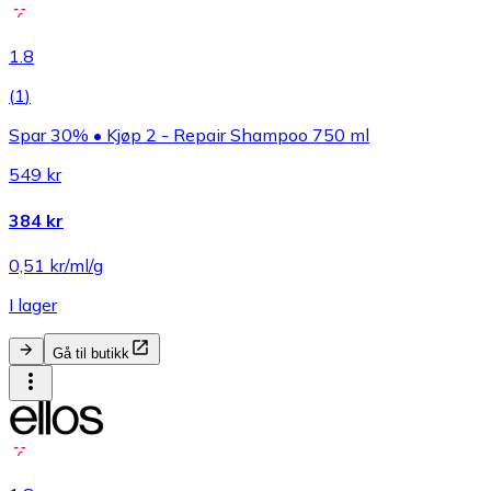
1.8
(
1
)
Spar 30% • Kjøp 2 - Repair Shampoo 750 ml
549 kr
384 kr
0,51 kr/ml/g
I lager
Gå til butikk