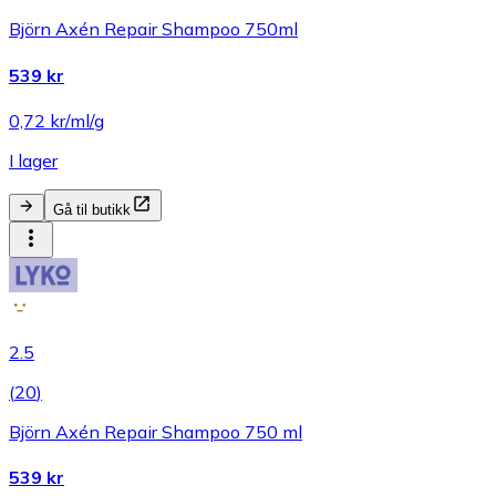
Björn Axén Repair Shampoo 750ml
539 kr
0,72 kr/ml/g
I lager
Gå til butikk
2.5
(
20
)
Björn Axén Repair Shampoo 750 ml
539 kr