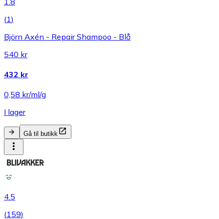
1.8
(
1
)
Björn Axén - Repair Shampoo - Blå
540 kr
432 kr
0,58 kr/ml/g
I lager
Gå til butikk
4.5
(
159
)