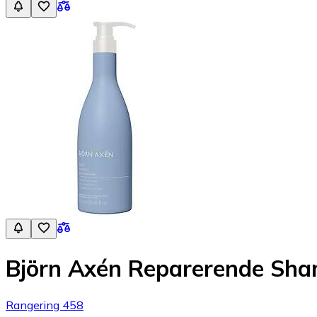
Björn Axén Reparerende Sh
Rangering 458