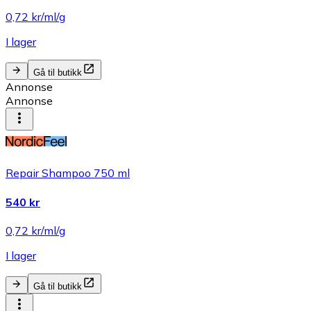
0,72 kr/ml/g
I lager
Gå til butikk
Annonse
Annonse
Repair Shampoo 750 ml
540 kr
0,72 kr/ml/g
I lager
Gå til butikk