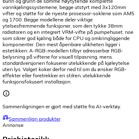
bunn og grunn de samme høytytende komplette
vannkjølingssystemene, begge utstyrt med 3x120mm
vifter og støtte for de nyeste prosessor-soklene som AM5
og 1700. Begge modellene deler viktige
ytelsesfremmende funksjoner, som den tykke 38mm
radiatoren og en integrert VRM-vifte på pumpehuset, noe
som sikrer god kjøling både for CPU og omkringliggende
komponenter. Den mest åpenbare ulikheten ligger i
estetikken: A-RGB-modellen tilbyr adresserbar RGB-
belysning på viftene for visuell tilpasning, mens
standardversjonen fokuserer utelukkende på kjøleytelse
uten lys. Valget koker derfor ned til om du ønsker RGB-
effekter eller foretrekker en stilren, utelukkende
funksjonsfokusert installasjon.
Sammenligningen er gjort med støtte fra AI-verktøy.
Sammenlign produkter
Annonse
Prishistorikk