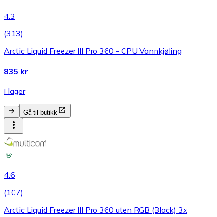
4.3
(
313
)
Arctic Liquid Freezer III Pro 360 - CPU Vannkjøling
835 kr
I lager
Gå til butikk
4.6
(
107
)
Arctic Liquid Freezer III Pro 360 uten RGB (Black) 3x