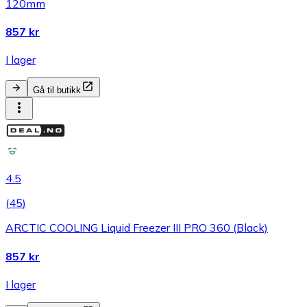
120mm
857 kr
I lager
Gå til butikk
4.5
(
45
)
ARCTIC COOLING Liquid Freezer III PRO 360 (Black)
857 kr
I lager