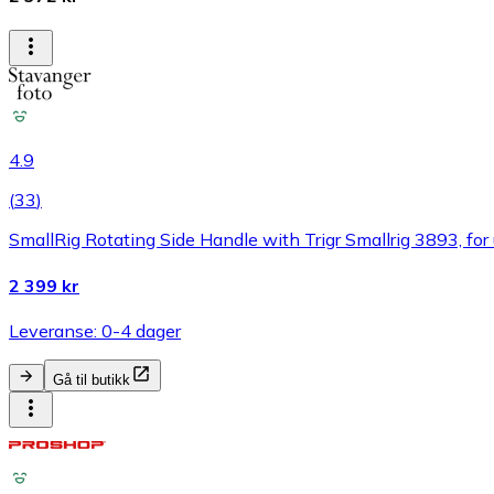
4.9
(
33
)
SmallRig Rotating Side Handle with Trigr Smallrig 3893, fo
2 399 kr
Leveranse: 0-4 dager
Gå til butikk