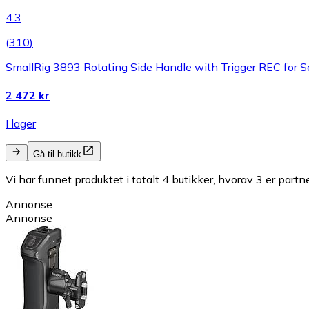
4.3
(
310
)
SmallRig 3893 Rotating Side Handle with Trigger REC for S
2 472 kr
I lager
Gå til butikk
Vi har funnet produktet i totalt 4 butikker, hvorav 3 er partn
Annonse
Annonse