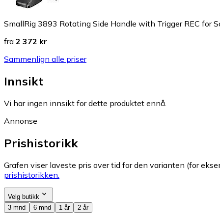
SmallRig 3893 Rotating Side Handle with Trigger REC for 
fra
2 372 kr
Sammenlign alle priser
Innsikt
Vi har ingen innsikt for dette produktet ennå.
Annonse
Prishistorikk
Grafen viser laveste pris over tid for den varianten (for eksem
prishistorikken.
Velg butikk
3 mnd
6 mnd
1 år
2 år