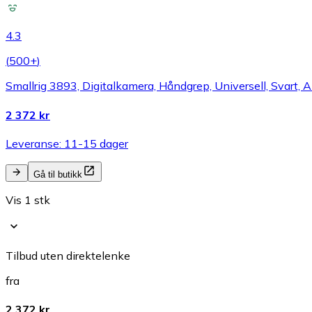
4.3
(
500+
)
Smallrig 3893, Digitalkamera, Håndgrep, Universell, Svart, 
2 372 kr
Leveranse: 11-15 dager
Gå til butikk
Vis 1 stk
Tilbud uten direktelenke
fra
2 372 kr