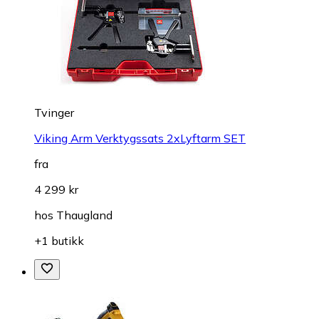
Tvinger
Viking Arm Verktygssats 2xLyftarm SET
fra
4 299 kr
hos
Thaugland
+1 butikk