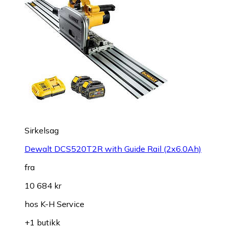
Sirkelsag
Dewalt DCS520T2R with Guide Rail (2x6.0Ah)
fra
10 684 kr
hos
K-H Service
+1 butikk