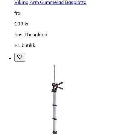
Viking Arm Gummerad Basplatta
fra
199 kr
hos
Thaugland
+1 butikk