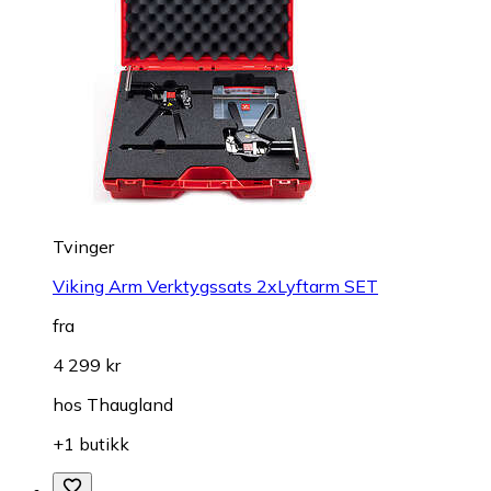
Tvinger
Viking Arm Verktygssats 2xLyftarm SET
fra
4 299 kr
hos
Thaugland
+1 butikk