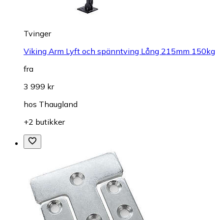
Tvinger
Viking Arm Lyft och spänntving Lång 215mm 150kg
fra
3 999 kr
hos
Thaugland
+2 butikker