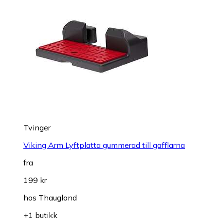
Tvinger
Viking Arm Lyftplatta gummerad till gafflarna
fra
199 kr
hos
Thaugland
+1 butikk