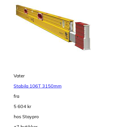
Vater
Stabila 106T 3150mm
fra
5 604 kr
hos
Staypro
+7 butikker