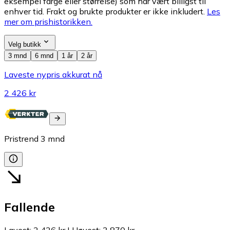
eksempel farge eller størrelse) som har vært billigst til
enhver tid. Frakt og brukte produkter er ikke inkludert.
Les
mer om prishistorikken.
Velg butikk
3 mnd
6 mnd
1 år
2 år
Laveste nypris akkurat nå
2 426 kr
Pristrend
3
mnd
Fallende