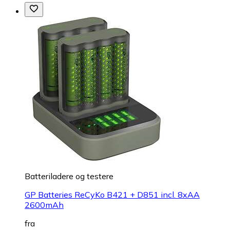
Batteriladere og testere
GP Batteries ReCyKo B421 + D851 incl. 8xAA
2600mAh
fra