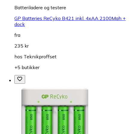
Batteriladere og testere
GP Batteries ReCyko B421 inkl. 4xAA 2100Mah +
dock
fra
235 kr
hos
Teknikproffset
+5 butikker