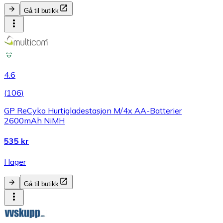
Gå til butikk
4.6
(
106
)
GP ReCyko Hurtigladestasjon M/4x AA-Batterier
2600mAh NiMH
535 kr
I lager
Gå til butikk