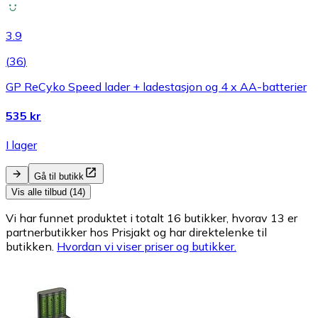
3.9
(
36
)
GP ReCyko Speed lader + ladestasjon og 4 x AA-batterier
535 kr
I lager
Gå til butikk
Vis alle tilbud (14)
Vi har funnet produktet i totalt 16 butikker, hvorav 13 er
partnerbutikker hos Prisjakt og har direktelenke til
butikken.
Hvordan vi viser priser og butikker.