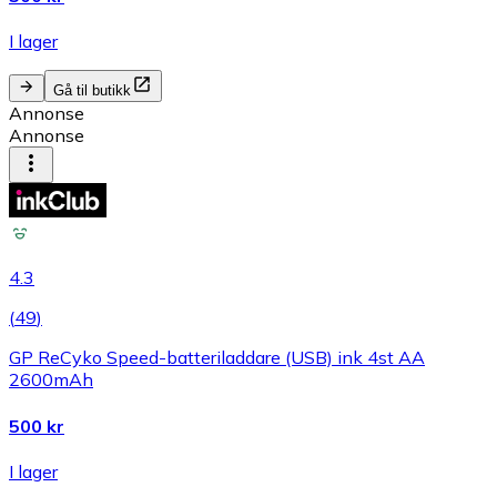
I lager
Gå til butikk
Annonse
Annonse
4.3
(
49
)
GP ReCyko Speed-batteriladdare (USB) ink 4st AA
2600mAh
500 kr
I lager