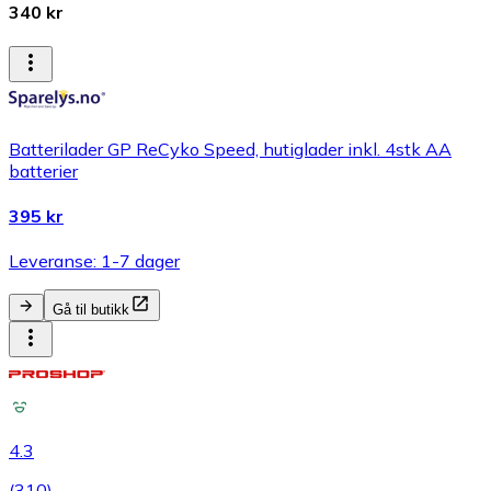
340 kr
Batterilader GP ReCyko Speed, hutiglader inkl. 4stk AA
batterier
395 kr
Leveranse: 1-7 dager
Gå til butikk
4.3
(
310
)