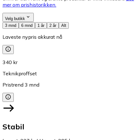
mer om prishistorikken.
Velg butikk
3 mnd
6 mnd
1 år
2 år
Alt
Laveste nypris akkurat nå
340 kr
Teknikproffset
Pristrend
3
mnd
Stabil