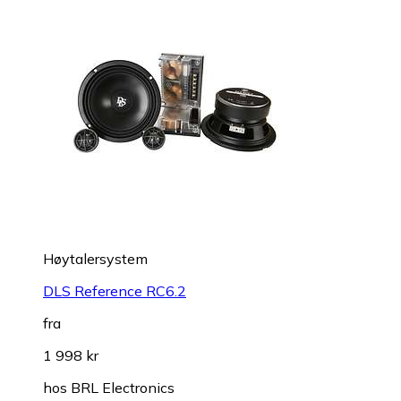
Høytalersystem
DLS Reference RC6.2
fra
1 998 kr
hos
BRL Electronics