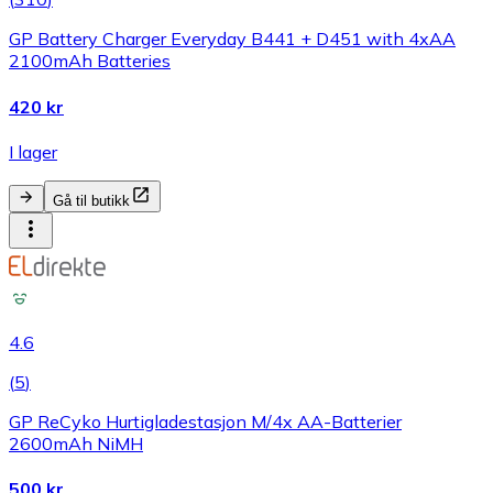
GP Battery Charger Everyday B441 + D451 with 4xAA
2100mAh Batteries
420 kr
I lager
Gå til butikk
4.6
(
5
)
GP ReCyko Hurtigladestasjon M/4x AA-Batterier
2600mAh NiMH
500 kr