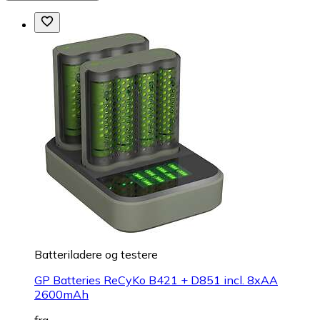
Batteriladere og testere
GP Batteries ReCyKo B421 + D851 incl. 8xAA
2600mAh
fra