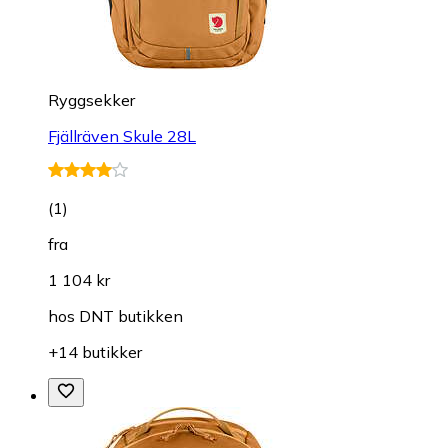
Ryggsekker
Fjällräven Skule 28L
(
1
)
fra
1 104 kr
hos
DNT butikken
+14 butikker