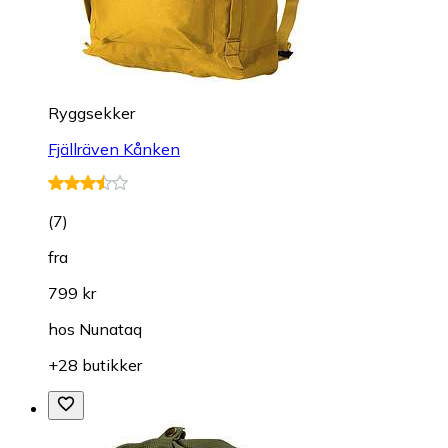
Ryggsekker
Fjällräven Kånken
(
7
)
fra
799 kr
hos
Nunataq
+28 butikker