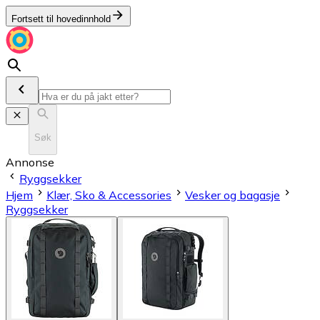
Fortsett til hovedinnhold
Søk
Annonse
Ryggsekker
Hjem
Klær, Sko & Accessories
Vesker og bagasje
Ryggsekker