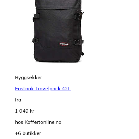
Ryggsekker
Eastpak Travelpack 42L
fra
1 049 kr
hos
Koffertonline.no
+6 butikker