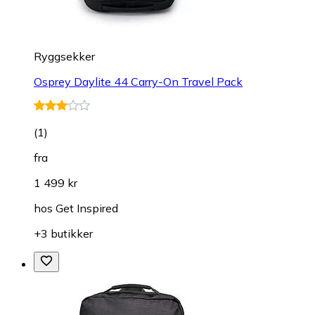
Ryggsekker
Osprey Daylite 44 Carry-On Travel Pack
(
1
)
fra
1 499 kr
hos
Get Inspired
+3 butikker