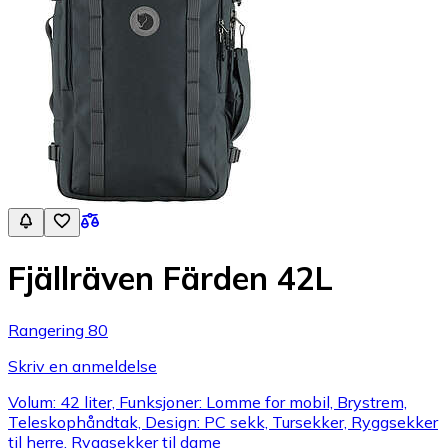
Fjällräven Färden 42L
Rangering 80
Skriv en anmeldelse
Volum: 42 liter, Funksjoner: Lomme for mobil, Brystrem,
Teleskophåndtak, Design: PC sekk, Tursekker, Ryggsekker
til herre, Ryggsekker til dame