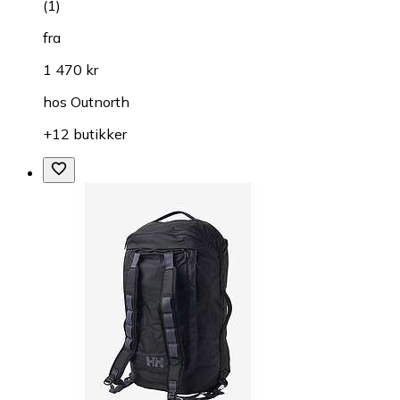
(
1
)
fra
1 470 kr
hos
Outnorth
+12 butikker