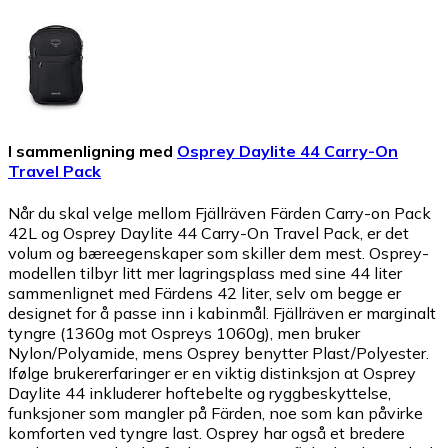
I sammenligning med
Osprey Daylite 44 Carry-On
Travel Pack
Når du skal velge mellom Fjällräven Färden Carry-on Pack
42L og Osprey Daylite 44 Carry-On Travel Pack, er det
volum og bæreegenskaper som skiller dem mest. Osprey-
modellen tilbyr litt mer lagringsplass med sine 44 liter
sammenlignet med Färdens 42 liter, selv om begge er
designet for å passe inn i kabinmål. Fjällräven er marginalt
tyngre (1360g mot Ospreys 1060g), men bruker
Nylon/Polyamide, mens Osprey benytter Plast/Polyester.
Ifølge brukererfaringer er en viktig distinksjon at Osprey
Daylite 44 inkluderer hoftebelte og ryggbeskyttelse,
funksjoner som mangler på Färden, noe som kan påvirke
komforten ved tyngre last. Osprey har også et bredere