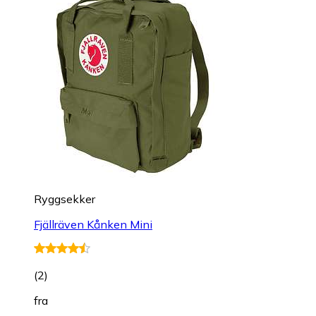
Ryggsekker
Fjällräven Kånken Mini
(
2
)
fra