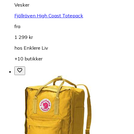
Vesker
Fjällräven High Coast Totepack
fra
1 299 kr
hos
Enklere Liv
+10 butikker