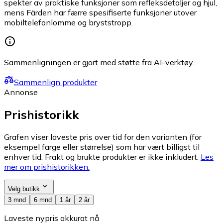
spekter av praktiske funksjoner som refleksdetaljer og hjul,
mens Färden har færre spesifiserte funksjoner utover
mobiltelefonlomme og bryststropp.
Sammenligningen er gjort med støtte fra AI-verktøy.
Sammenlign produkter
Annonse
Prishistorikk
Grafen viser laveste pris over tid for den varianten (for
eksempel farge eller størrelse) som har vært billigst til
enhver tid. Frakt og brukte produkter er ikke inkludert.
Les
mer om prishistorikken.
Velg butikk
3 mnd
6 mnd
1 år
2 år
Laveste nypris akkurat nå