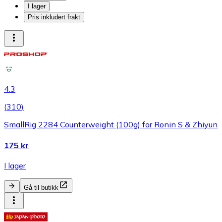
I lager
Pris inkludert frakt
4.3
(
310
)
SmallRig 2284 Counterweight (100g) for Ronin S & Zhiyun
175 kr
I lager
Gå til butikk