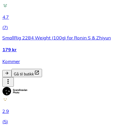
4.7
(
7
)
SmallRig 2284 Weight (100g) for Ronin S & Zhiyun
179 kr
Kommer
Gå til butikk
2.9
(
5
)