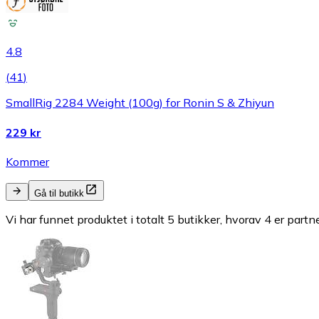
4.8
(
41
)
SmallRig 2284 Weight (100g) for Ronin S & Zhiyun
229 kr
Kommer
Gå til butikk
Vi har funnet produktet i totalt 5 butikker, hvorav 4 er partn