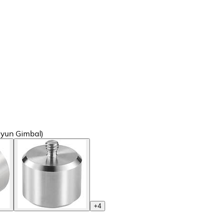
iyun Gimbal)
+
4