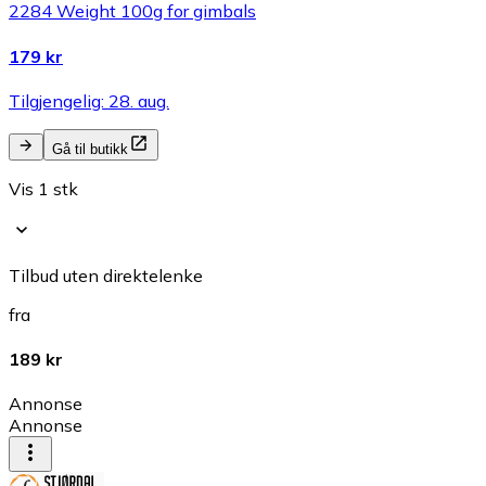
2284 Weight 100g for gimbals
179 kr
Tilgjengelig: 28. aug.
Gå til butikk
Vis 1 stk
Tilbud uten direktelenke
fra
189 kr
Annonse
Annonse