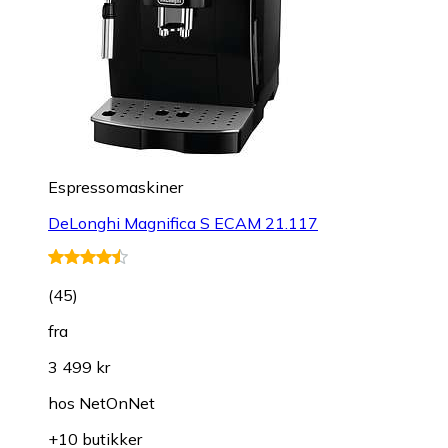
Espressomaskiner
DeLonghi Magnifica S ECAM 21.117
(
45
)
fra
3 499 kr
hos
NetOnNet
+10 butikker