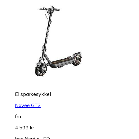
El sparkesykkel
Navee GT3
fra
4 599 kr
hos
Nordic LED