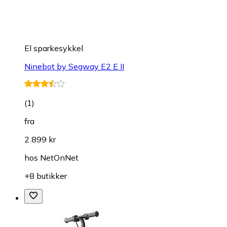
El sparkesykkel
Ninebot by Segway E2 E II
(
1
)
fra
2 899 kr
hos
NetOnNet
+8 butikker