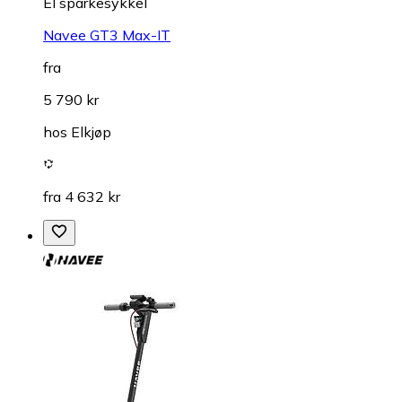
El sparkesykkel
Navee GT3 Max-IT
fra
5 790 kr
hos
Elkjøp
fra 4 632 kr