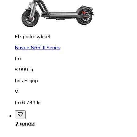
El sparkesykkel
Navee N65i II Series
fra
8 999 kr
hos
Elkjøp
fra 6 749 kr