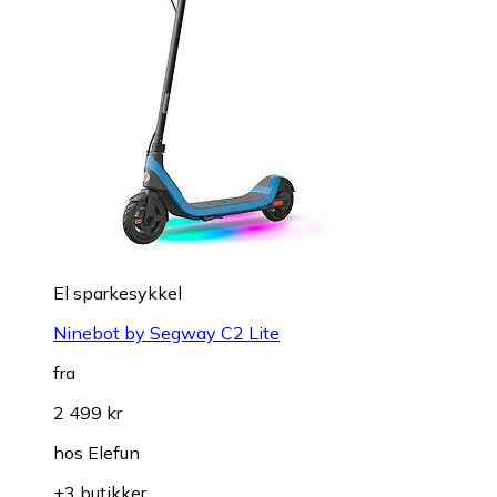
El sparkesykkel
Ninebot by Segway C2 Lite
fra
2 499 kr
hos
Elefun
+3 butikker