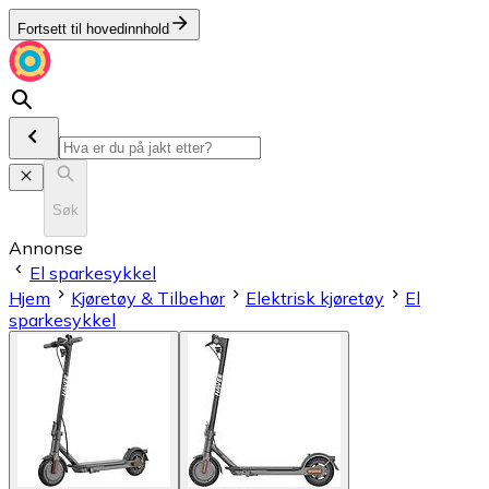
Fortsett til hovedinnhold
Søk
Annonse
El sparkesykkel
Hjem
Kjøretøy & Tilbehør
Elektrisk kjøretøy
El
sparkesykkel