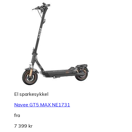
El sparkesykkel
Navee GT5 MAX NE1731
fra
7 399 kr