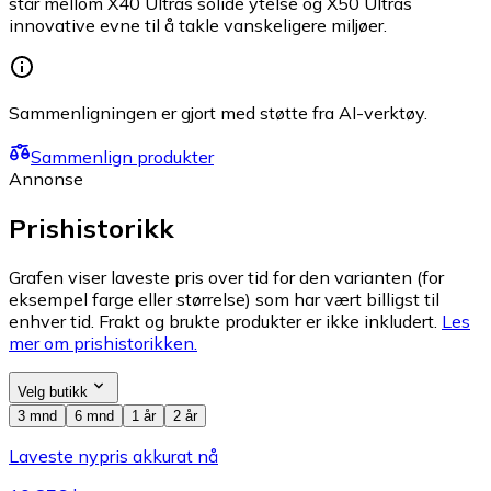
står mellom X40 Ultras solide ytelse og X50 Ultras
innovative evne til å takle vanskeligere miljøer.
Sammenligningen er gjort med støtte fra AI-verktøy.
Sammenlign produkter
Annonse
Prishistorikk
Grafen viser laveste pris over tid for den varianten (for
eksempel farge eller størrelse) som har vært billigst til
enhver tid. Frakt og brukte produkter er ikke inkludert.
Les
mer om prishistorikken.
Velg butikk
3 mnd
6 mnd
1 år
2 år
Laveste nypris akkurat nå