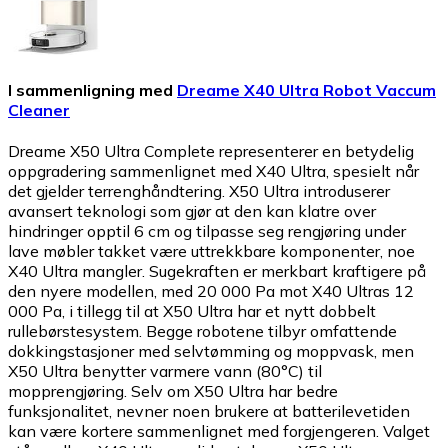
I sammenligning med
Dreame X40 Ultra Robot Vaccum
Cleaner
Dreame X50 Ultra Complete representerer en betydelig
oppgradering sammenlignet med X40 Ultra, spesielt når
det gjelder terrenghåndtering. X50 Ultra introduserer
avansert teknologi som gjør at den kan klatre over
hindringer opptil 6 cm og tilpasse seg rengjøring under
lave møbler takket være uttrekkbare komponenter, noe
X40 Ultra mangler. Sugekraften er merkbart kraftigere på
den nyere modellen, med 20 000 Pa mot X40 Ultras 12
000 Pa, i tillegg til at X50 Ultra har et nytt dobbelt
rullebørstesystem. Begge robotene tilbyr omfattende
dokkingstasjoner med selvtømming og moppvask, men
X50 Ultra benytter varmere vann (80°C) til
mopprengjøring. Selv om X50 Ultra har bedre
funksjonalitet, nevner noen brukere at batterilevetiden
kan være kortere sammenlignet med forgjengeren. Valget