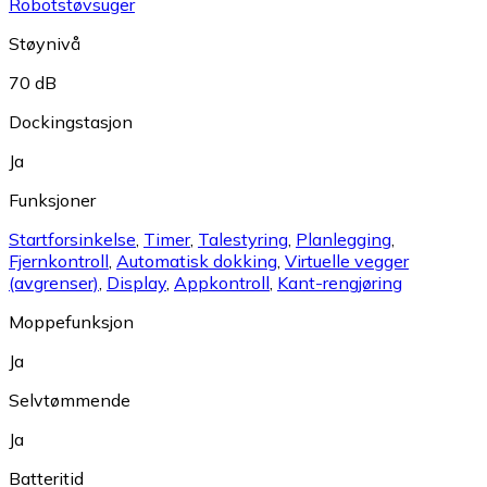
Robotstøvsuger
Støynivå
70 dB
Dockingstasjon
Ja
Funksjoner
Startforsinkelse
,
Timer
,
Talestyring
,
Planlegging
,
Fjernkontroll
,
Automatisk dokking
,
Virtuelle vegger
(avgrenser)
,
Display
,
Appkontroll
,
Kant-rengjøring
Moppefunksjon
Ja
Selvtømmende
Ja
Batteritid