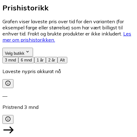
Prishistorikk
Grafen viser laveste pris over tid for den varianten (for
eksempel farge eller størrelse) som har vært billigst til
enhver tid. Frakt og brukte produkter er ikke inkludert.
Les
mer om prishistorikken.
Velg butikk
3 mnd
6 mnd
1 år
2 år
Alt
Laveste nypris akkurat nå
—
Pristrend
3
mnd