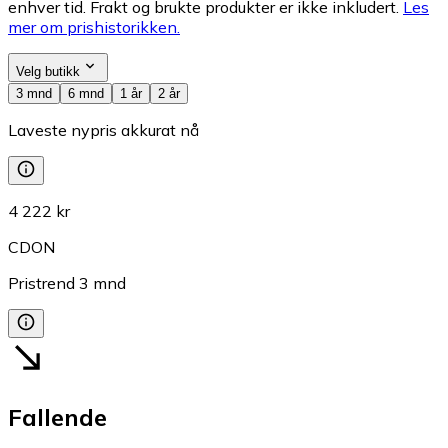
enhver tid. Frakt og brukte produkter er ikke inkludert.
Les
mer om prishistorikken.
Velg butikk
3 mnd
6 mnd
1 år
2 år
Laveste nypris akkurat nå
4 222 kr
CDON
Pristrend
3
mnd
Fallende