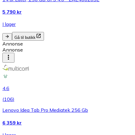
5 790 kr
I lager
Gå til butikk
Annonse
Annonse
4.6
(
106
)
Lenovo Idea Tab Pro Mediatek 256 Gb
6 359 kr