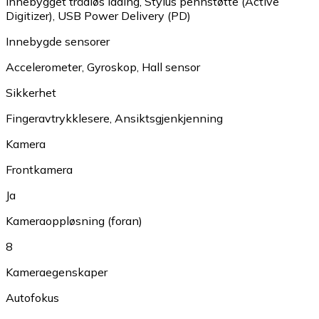
Innebygget trådløs lading
,
Stylus pennstøtte (Active
Digitizer)
,
USB Power Delivery (PD)
Innebygde sensorer
Accelerometer
,
Gyroskop
,
Hall sensor
Sikkerhet
Fingeravtrykklesere
,
Ansiktsgjenkjenning
Kamera
Frontkamera
Ja
Kameraoppløsning (foran)
8
Kameraegenskaper
Autofokus