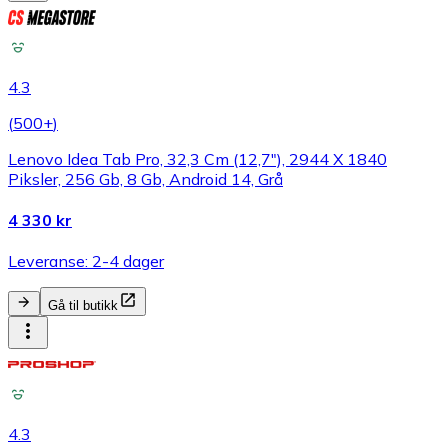
4.3
(
500+
)
Lenovo Idea Tab Pro, 32,3 Cm (12,7"), 2944 X 1840
Piksler, 256 Gb, 8 Gb, Android 14, Grå
4 330 kr
Leveranse: 2-4 dager
Gå til butikk
4.3