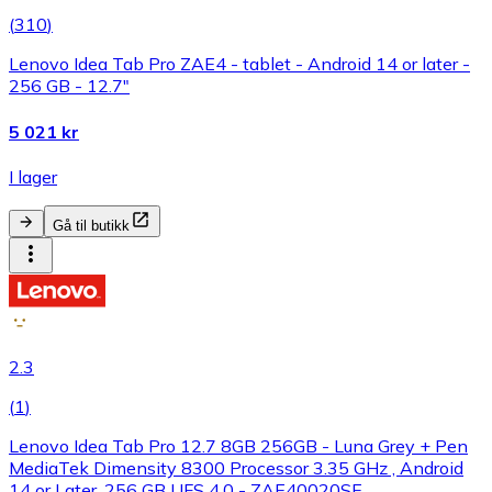
(
310
)
Lenovo Idea Tab Pro ZAE4 - tablet - Android 14 or later -
256 GB - 12.7"
5 021 kr
I lager
Gå til butikk
2.3
(
1
)
Lenovo Idea Tab Pro 12.7 8GB 256GB - Luna Grey + Pen
MediaTek Dimensity 8300 Processor 3.35 GHz , Android
14 or Later, 256 GB UFS 4.0 - ZAE40020SE