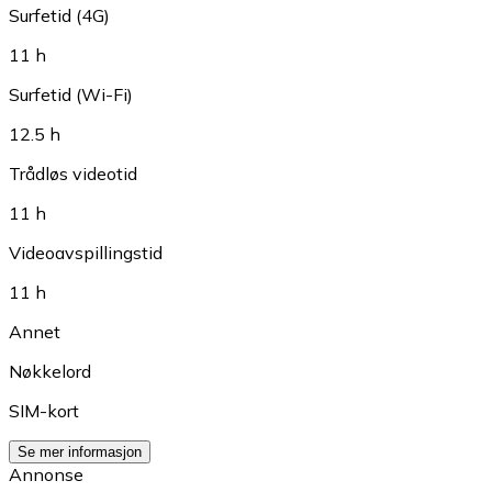
Surfetid (4G)
11 h
Surfetid (Wi-Fi)
12.5 h
Trådløs videotid
11 h
Videoavspillingstid
11 h
Annet
Nøkkelord
SIM-kort
Se mer informasjon
Annonse