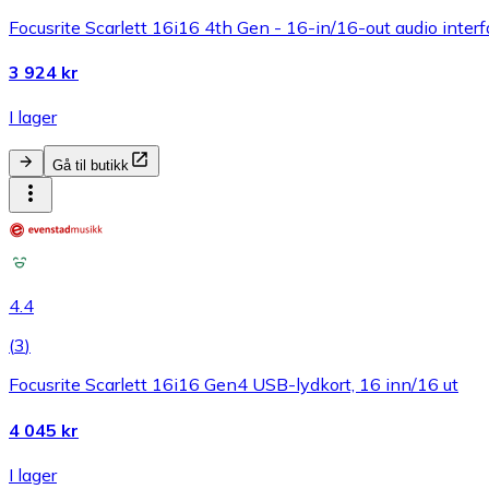
Focusrite Scarlett 16i16 4th Gen - 16-in/16-out audio inter
3 924 kr
I lager
Gå til butikk
4.4
(
3
)
Focusrite Scarlett 16i16 Gen4 USB-lydkort, 16 inn/16 ut
4 045 kr
I lager