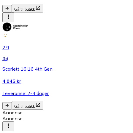
Gå til butikk
2.9
(
5
)
Scarlett 16i16 4th Gen
4 045 kr
Leveranse: 2-4 dager
Gå til butikk
Annonse
Annonse