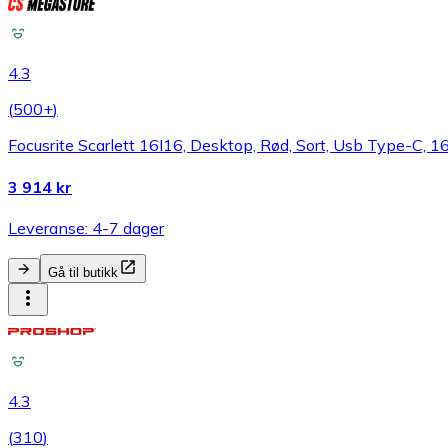
4.3
(
500+
)
Focusrite Scarlett 16I16, Desktop, Rød, Sort, Usb Type-C, 
3 914 kr
Leveranse: 4-7 dager
Gå til butikk
4.3
(
310
)