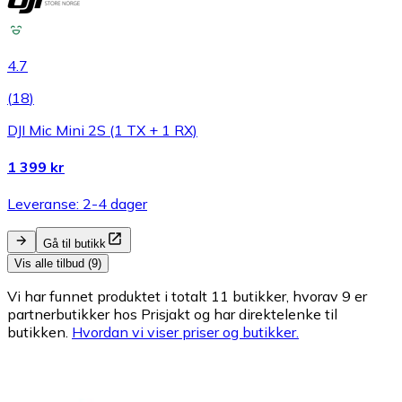
4.7
(
18
)
DJI Mic Mini 2S (1 TX + 1 RX)
1 399 kr
Leveranse: 2-4 dager
Gå til butikk
Vis alle tilbud (9)
Vi har funnet produktet i totalt 11 butikker, hvorav 9 er
partnerbutikker hos Prisjakt og har direktelenke til
butikken.
Hvordan vi viser priser og butikker.