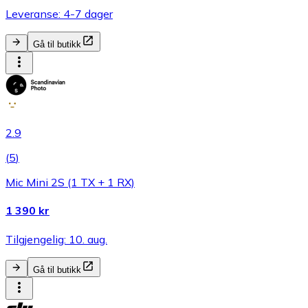
Leveranse: 4-7 dager
Gå til butikk
2.9
(
5
)
Mic Mini 2S (1 TX + 1 RX)
1 390 kr
Tilgjengelig: 10. aug.
Gå til butikk