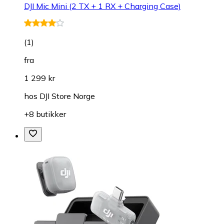
DJI Mic Mini (2 TX + 1 RX + Charging Case)
(
1
)
fra
1 299 kr
hos
DJI Store Norge
+8 butikker