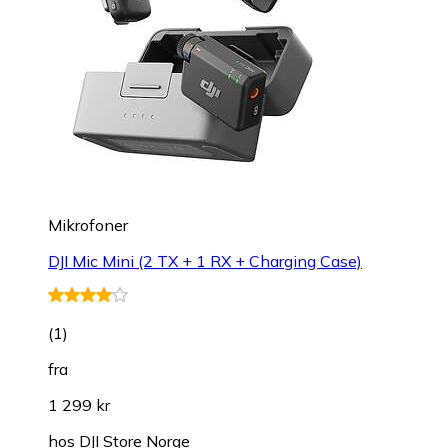
Mikrofoner
DJI Mic Mini (2 TX + 1 RX + Charging Case)
(
1
)
fra
1 299 kr
hos
DJI Store Norge