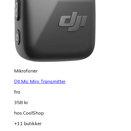
Mikrofoner
DJI Mic Mini Transmitter
fra
358 kr
hos
CoolShop
+11 butikker