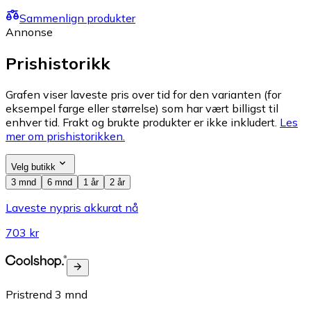
Sammenlign produkter
Annonse
Prishistorikk
Grafen viser laveste pris over tid for den varianten (for
eksempel farge eller størrelse) som har vært billigst til
enhver tid. Frakt og brukte produkter er ikke inkludert.
Les
mer om prishistorikken.
Velg butikk
3 mnd
6 mnd
1 år
2 år
Laveste nypris akkurat nå
703 kr
Pristrend
3
mnd