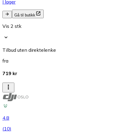
I lager
Gå til butikk
Vis 2 stk
Tilbud uten direktelenke
fra
719 kr
4.8
(
10
)