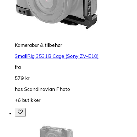
Kamerabur & tilbehør
SmallRig 3531B Cage (Sony ZV-E10)
fra
579 kr
hos
Scandinavian Photo
+6 butikker