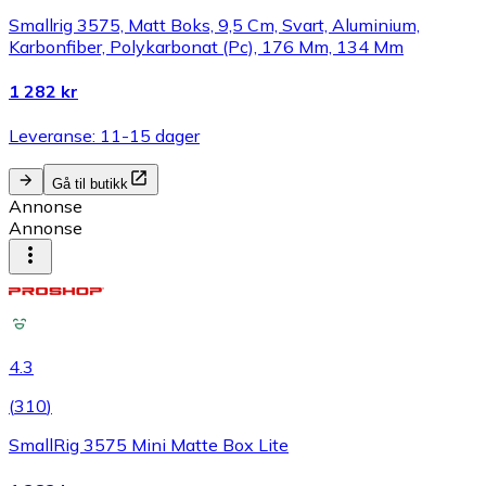
Smallrig 3575, Matt Boks, 9,5 Cm, Svart, Aluminium,
Karbonfiber, Polykarbonat (Pc), 176 Mm, 134 Mm
1 282 kr
Leveranse: 11-15 dager
Gå til butikk
Annonse
Annonse
4.3
(
310
)
SmallRig 3575 Mini Matte Box Lite