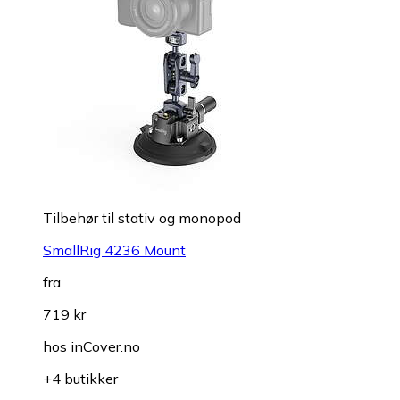
Tilbehør til stativ og monopod
SmallRig 4236 Mount
fra
719 kr
hos
inCover.no
+4 butikker