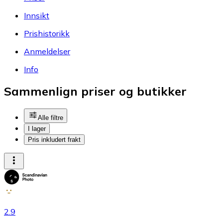
Innsikt
Prishistorikk
Anmeldelser
Info
Sammenlign priser og butikker
Alle filtre
I lager
Pris inkludert frakt
2.9