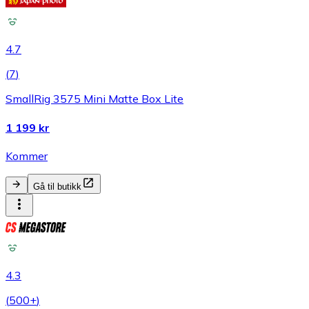
4.7
(
7
)
SmallRig 3575 Mini Matte Box Lite
1 199 kr
Kommer
Gå til butikk
4.3
(
500+
)