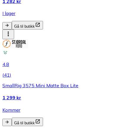
1 282 kr
I lager
Gå til butikk
4.8
(
41
)
SmallRig 3575 Mini Matte Box Lite
1 299 kr
Kommer
Gå til butikk