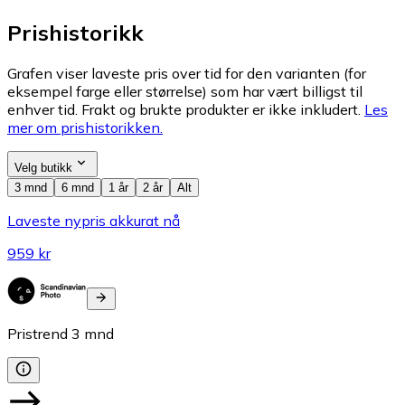
Prishistorikk
Grafen viser laveste pris over tid for den varianten (for
eksempel farge eller størrelse) som har vært billigst til
enhver tid. Frakt og brukte produkter er ikke inkludert.
Les
mer om prishistorikken.
Velg butikk
3 mnd
6 mnd
1 år
2 år
Alt
Laveste nypris akkurat nå
959 kr
Pristrend
3
mnd