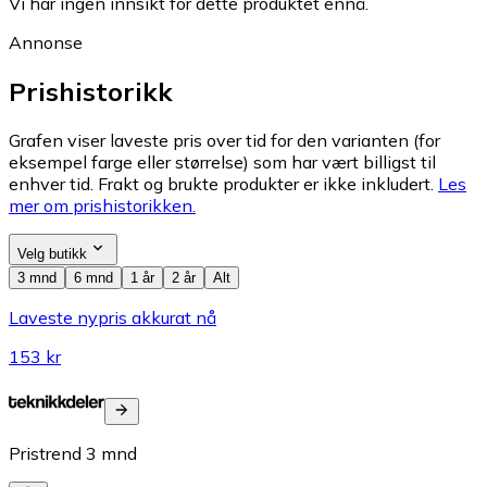
Vi har ingen innsikt for dette produktet ennå.
Annonse
Prishistorikk
Grafen viser laveste pris over tid for den varianten (for
eksempel farge eller størrelse) som har vært billigst til
enhver tid. Frakt og brukte produkter er ikke inkludert.
Les
mer om prishistorikken.
Velg butikk
3 mnd
6 mnd
1 år
2 år
Alt
Laveste nypris akkurat nå
153 kr
Pristrend
3
mnd