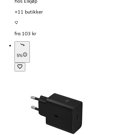
hos
Elkjøp
+11 butikker
fra 103 kr
5%