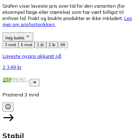
Grafen viser laveste pris over tid for den varianten (for
eksempel farge eller størrelse) som har vært billigst til
enhver tid. Frakt og brukte produkter er ikke inkludert.
Les
mer om prishistorikken.
Velg butikk
3 mnd
6 mnd
1 år
2 år
Alt
Laveste nypris akkurat nå
2 349 kr
Pristrend
3
mnd
Stabil