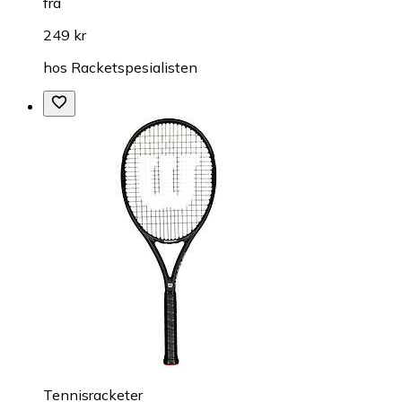
fra
249 kr
hos
Racketspesialisten
Tennisracketer