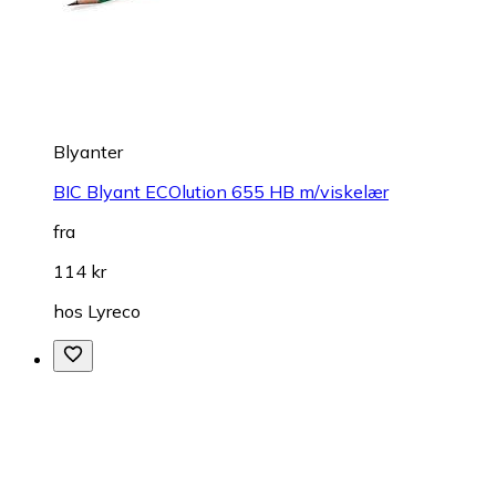
Blyanter
BIC Blyant ECOlution 655 HB m/viskelær
fra
114 kr
hos
Lyreco