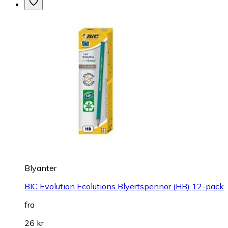
Blyanter
BIC Evolution Ecolutions Blyertspennor (HB) 12-pack
fra
26 kr