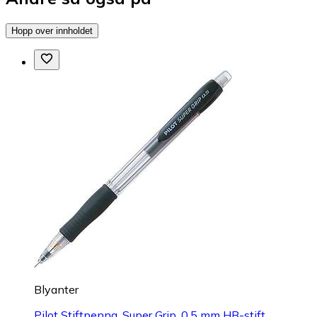
Hopp over innholdet
Blyanter
Pilot Stiftpenna, Super Grip, 0.5 mm HB-stift,