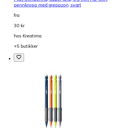
pennkropp med greppzon, svart
fra
30 kr
hos
Kreatima
+5 butikker