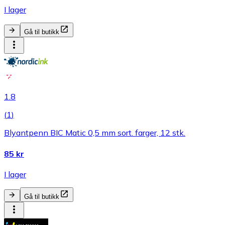
I lager
Gå til butikk
1.8
(
1
)
Blyantpenn BIC Matic 0,5 mm sort. farger, 12 stk.
85 kr
I lager
Gå til butikk