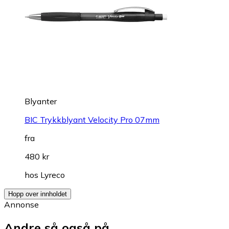
Blyanter
BIC Trykkblyant Velocity Pro 07mm
fra
480 kr
hos
Lyreco
Hopp over innholdet
Annonse
Andre så også på