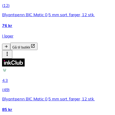
(
12
)
Blyantpenn BIC Matic 0,5 mm sort. farger, 12 stk.
76 kr
I lager
Gå til butikk
4.3
(
49
)
Blyantpenn BIC Matic 0,5 mm sort. farger, 12 stk.
85 kr