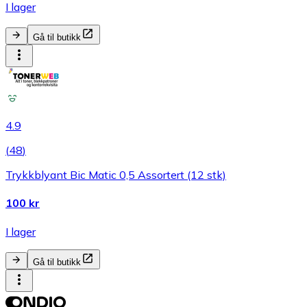
I lager
Gå til butikk
4.9
(
48
)
Trykkblyant Bic Matic 0,5 Assortert (12 stk)
100 kr
I lager
Gå til butikk