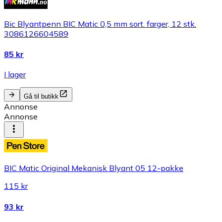
Bic Blyantpenn BIC Matic 0,5 mm sort. farger, 12 stk.
3086126604589
85 kr
I lager
Gå til butikk
Annonse
Annonse
BIC Matic Original Mekanisk Blyant 05 12-pakke
115 kr
93 kr