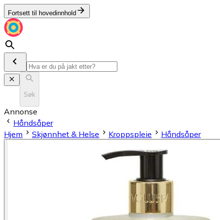
Fortsett til hovedinnhold
Søk
Annonse
Håndsåper
Hjem
Skjønnhet & Helse
Kroppspleie
Håndsåper