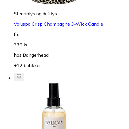
Stearinlys og duftlys
Voluspa Crisp Champagne 3-Wick Candle
fra
339 kr
hos
Bangerhead
+12 butikker