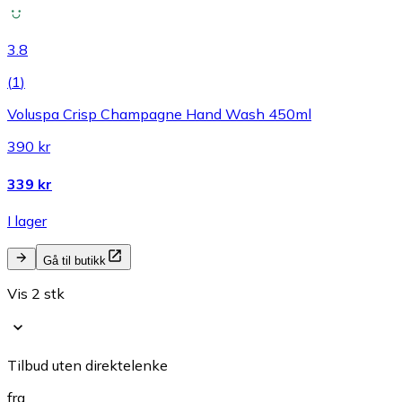
3.8
(
1
)
Voluspa Crisp Champagne Hand Wash 450ml
390 kr
339 kr
I lager
Gå til butikk
Vis 2 stk
Tilbud uten direktelenke
fra