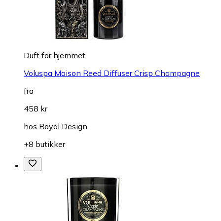
Duft for hjemmet
Voluspa Maison Reed Diffuser Crisp Champagne
fra
458 kr
hos
Royal Design
+8 butikker