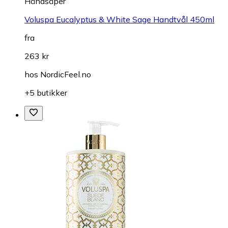
Håndsåper
Voluspa Eucalyptus & White Sage Handtvål 450ml
fra
263 kr
hos
NordicFeel.no
+5 butikker