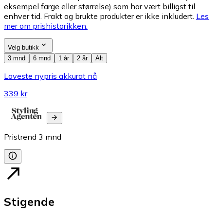
eksempel farge eller størrelse) som har vært billigst til
enhver tid. Frakt og brukte produkter er ikke inkludert.
Les
mer om prishistorikken.
Velg butikk
3 mnd
6 mnd
1 år
2 år
Alt
Laveste nypris akkurat nå
339 kr
Pristrend
3
mnd
Stigende