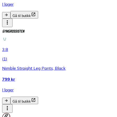
I lager
Gå til butikk
3.8
(
1
)
Nimble Straight Leg Pants, Black
799 kr
I lager
Gå til butikk