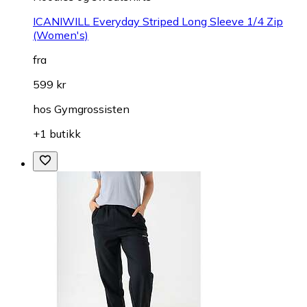
ICANIWILL Everyday Striped Long Sleeve 1/4 Zip
(Women's)
fra
599 kr
hos
Gymgrossisten
+1 butikk