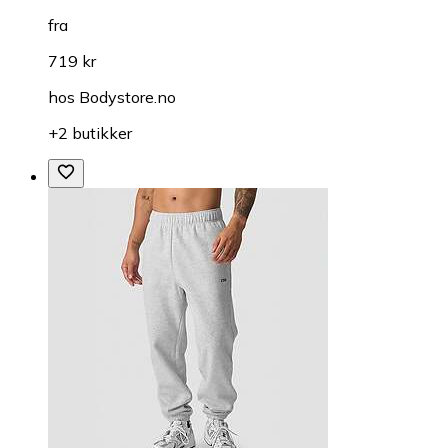
fra
719 kr
hos
Bodystore.no
+2 butikker