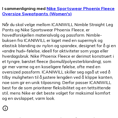
I sammenligning med
Nike Sportswear Phoenix Fleece
Oversize Sweatpants (Women's)
Når du skal velge mellom ICANIWILL Nimble Straight Leg
Pants og Nike Sportswear Phoenix Fleece, er
hovedforskjellen materialvalg og passform. Nimble-
buksen fra ICANIWILL er laget med en supermyk og
elastisk blanding av nylon og spandex, designet for å gi en
«andre hud»-følelse, ideell for aktiviteter som yoga eller
hverdagsbruk. Nike Phoenix Fleece er derimot konstruert i
et tyngre, børstet fleece (bomull/polyesterblanding), som
gir mer varme og en koseligere følelse, ofte med en
oversized passform. ICANIWILL skiller seg også ut ved å
tilby muligheten til å justere lengden ved å klippe kanten,
noe som gir en unik tilpasning. Derfor passer ICANIWILL
best for de som prioriterer fleksibilitet og en tettsittende
stil, mens Nike er det beste valget for maksimal komfort
og en avslappet, varm look.