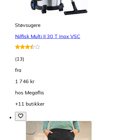
Støvsugere
Nilfisk Multi II 30 T Inox VSC
(
13
)
fra
1 746 kr
hos
Megaflis
+11 butikker