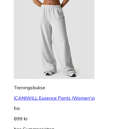
Treningsbukse
ICANIWILL Essence Pants (Women's)
fra
899 kr
hos
Gymgrossisten