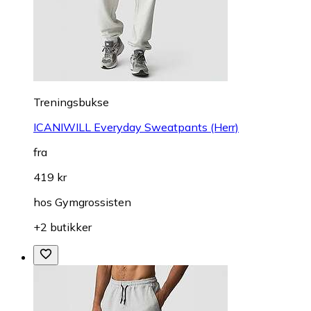
Treningsbukse
ICANIWILL Everyday Sweatpants (Herr)
fra
419 kr
hos
Gymgrossisten
+2 butikker