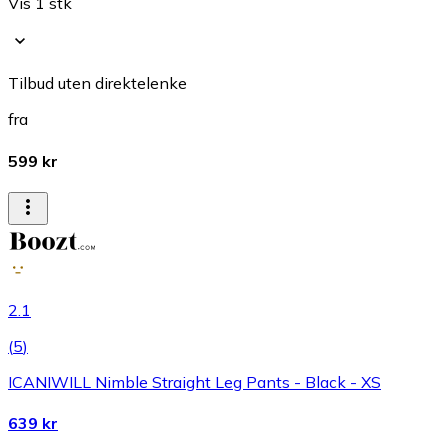
Vis 1 stk
Tilbud uten direktelenke
fra
599 kr
2.1
(
5
)
ICANIWILL Nimble Straight Leg Pants - Black - XS
639 kr