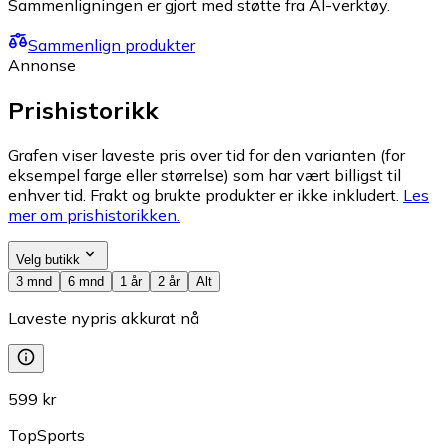
Sammenligningen er gjort med støtte fra AI-verktøy.
Sammenlign produkter
Annonse
Prishistorikk
Grafen viser laveste pris over tid for den varianten (for
eksempel farge eller størrelse) som har vært billigst til
enhver tid. Frakt og brukte produkter er ikke inkludert.
Les
mer om prishistorikken.
Velg butikk
3 mnd
6 mnd
1 år
2 år
Alt
Laveste nypris akkurat nå
599 kr
TopSports