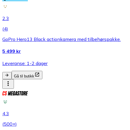
2.3
(
4
)
GoPro Hero13 Black actionkamera med tilbehørspakke.
5 499 kr
Leveranse: 1-2 dager
Gå til butikk
4.3
(
500+
)