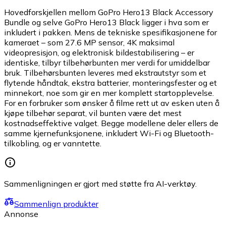
Hovedforskjellen mellom GoPro Hero13 Black Accessory
Bundle og selve GoPro Hero13 Black ligger i hva som er
inkludert i pakken. Mens de tekniske spesifikasjonene for
kameraet – som 27.6 MP sensor, 4K maksimal
videopresisjon, og elektronisk bildestabilisering – er
identiske, tilbyr tilbehørbunten mer verdi for umiddelbar
bruk. Tilbehørsbunten leveres med ekstrautstyr som et
flytende håndtak, ekstra batterier, monteringsfester og et
minnekort, noe som gir en mer komplett startopplevelse.
For en forbruker som ønsker å filme rett ut av esken uten å
kjøpe tilbehør separat, vil bunten være det mest
kostnadseffektive valget. Begge modellene deler ellers de
samme kjernefunksjonene, inkludert Wi-Fi og Bluetooth-
tilkobling, og er vanntette.
Sammenligningen er gjort med støtte fra AI-verktøy.
Sammenlign produkter
Annonse