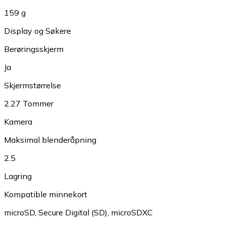
159 g
Display og Søkere
Berøringsskjerm
Ja
Skjermstørrelse
2.27 Tommer
Kamera
Maksimal blenderåpning
2.5
Lagring
Kompatible minnekort
microSD
,
Secure Digital (SD)
,
microSDXC