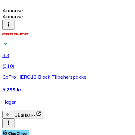
Annonse
Annonse
4.3
(
310
)
GoPro HERO13 Black Tilbehørspakke
5 299 kr
I lager
Gå til butikk