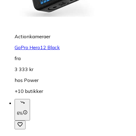
Actionkameraer
GoPro Hero12 Black
fra
3 333 kr
hos
Power
+10 butikker
6%