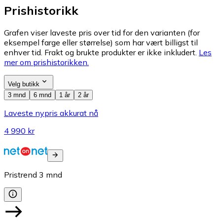
Prishistorikk
Grafen viser laveste pris over tid for den varianten (for
eksempel farge eller størrelse) som har vært billigst til
enhver tid. Frakt og brukte produkter er ikke inkludert.
Les
mer om prishistorikken.
Velg butikk
3 mnd
6 mnd
1 år
2 år
Laveste nypris akkurat nå
4 990 kr
Pristrend
3
mnd