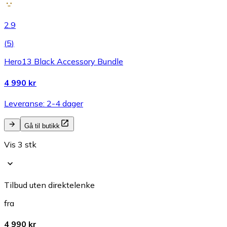
2.9
(
5
)
Hero13 Black Accessory Bundle
4 990 kr
Leveranse: 2-4 dager
Gå til butikk
Vis 3 stk
Tilbud uten direktelenke
fra
4 990 kr