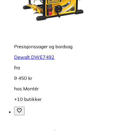
Presisjonssager og bordsag
Dewalt DWE7492
fra
9 450 kr
hos
Montér
+10 butikker