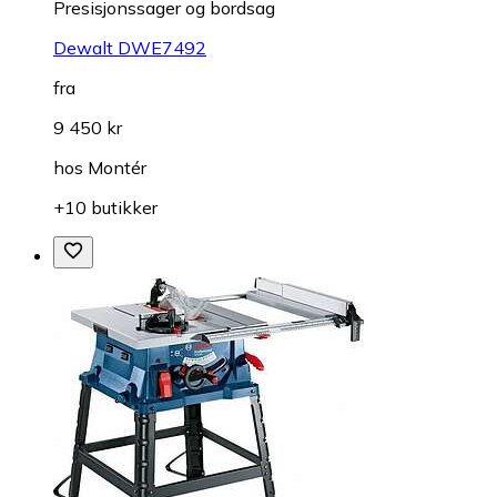
Presisjonssager og bordsag
Dewalt DWE7492
fra
9 450 kr
hos
Montér
+10 butikker