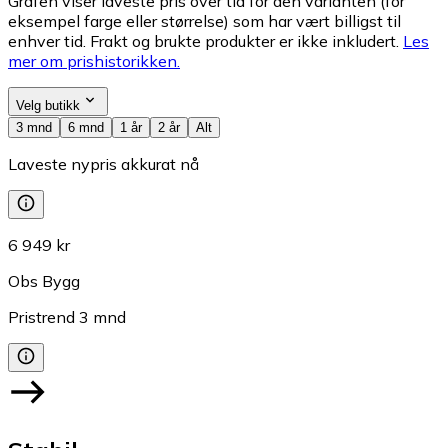
Grafen viser laveste pris over tid for den varianten (for
eksempel farge eller størrelse) som har vært billigst til
enhver tid. Frakt og brukte produkter er ikke inkludert.
Les
mer om prishistorikken.
Velg butikk
3 mnd
6 mnd
1 år
2 år
Alt
Laveste nypris akkurat nå
6 949 kr
Obs Bygg
Pristrend
3
mnd