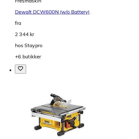
Fresmaskin
Dewalt DCW600N (w/o Battery)
fra
2 344 kr
hos
Staypro
+6 butikker