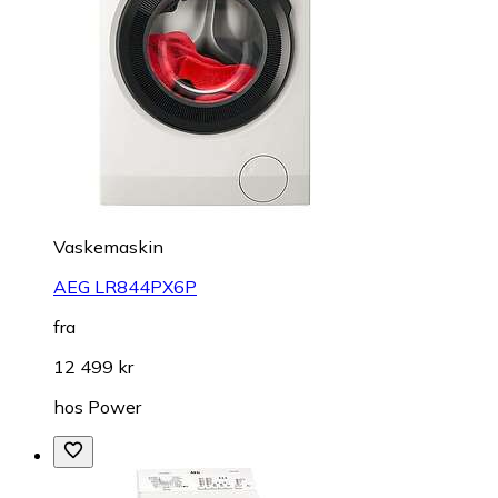
Vaskemaskin
AEG LR844PX6P
fra
12 499 kr
hos
Power