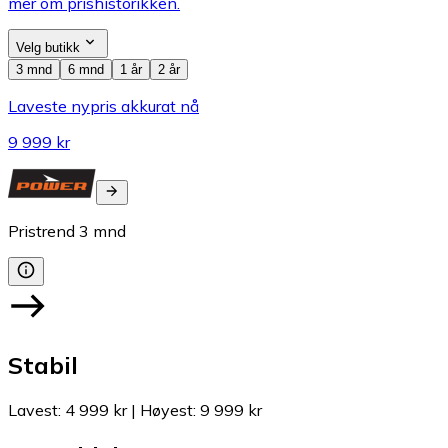
mer om prishistorikken.
Velg butikk
3 mnd
6 mnd
1 år
2 år
Laveste nypris akkurat nå
9 999 kr
Pristrend
3
mnd
Stabil
Lavest
:
4 999 kr
|
Høyest
:
9 999 kr