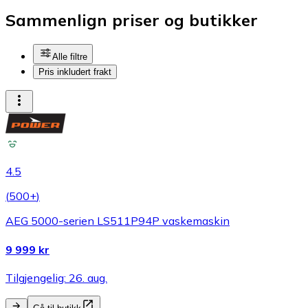
Sammenlign priser og butikker
Alle filtre
Pris inkludert frakt
4.5
(
500+
)
AEG 5000-serien LS511P94P vaskemaskin
9 999 kr
Tilgjengelig: 26. aug.