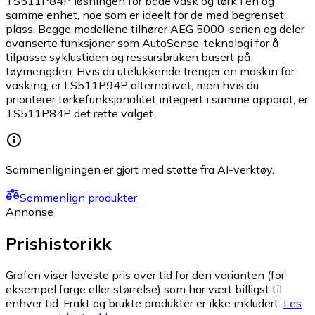
TS511P84P løsningen for både vask og tørk i én og
samme enhet, noe som er ideelt for de med begrenset
plass. Begge modellene tilhører AEG 5000-serien og deler
avanserte funksjoner som AutoSense-teknologi for å
tilpasse syklustiden og ressursbruken basert på
tøymengden. Hvis du utelukkende trenger en maskin for
vasking, er LS511P94P alternativet, men hvis du
prioriterer tørkefunksjonalitet integrert i samme apparat, er
TS511P84P det rette valget.
Sammenligningen er gjort med støtte fra AI-verktøy.
Sammenlign produkter
Annonse
Prishistorikk
Grafen viser laveste pris over tid for den varianten (for
eksempel farge eller størrelse) som har vært billigst til
enhver tid. Frakt og brukte produkter er ikke inkludert.
Les