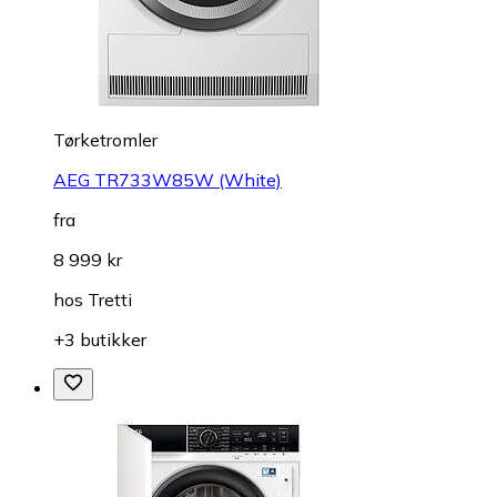
Tørketromler
AEG TR733W85W (White)
fra
8 999 kr
hos
Tretti
+3 butikker