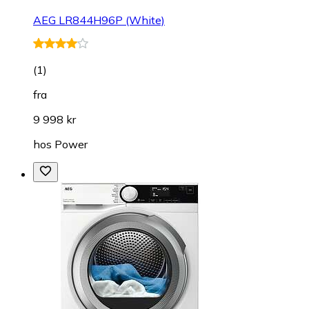
AEG LR844H96P (White)
(
1
)
fra
9 998 kr
hos
Power