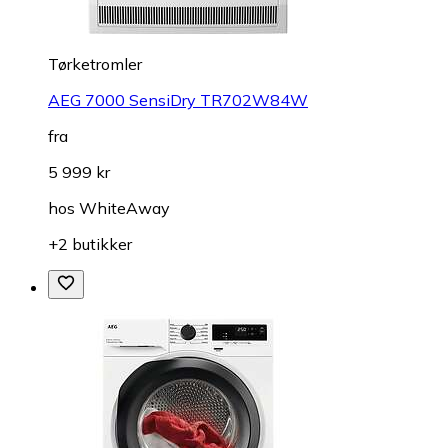
Tørketromler
AEG 7000 SensiDry TR702W84W
fra
5 999 kr
hos
WhiteAway
+2 butikker