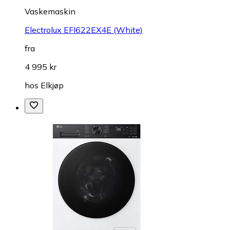
Vaskemaskin
Electrolux EFI622EX4E (White)
fra
4 995 kr
hos
Elkjøp