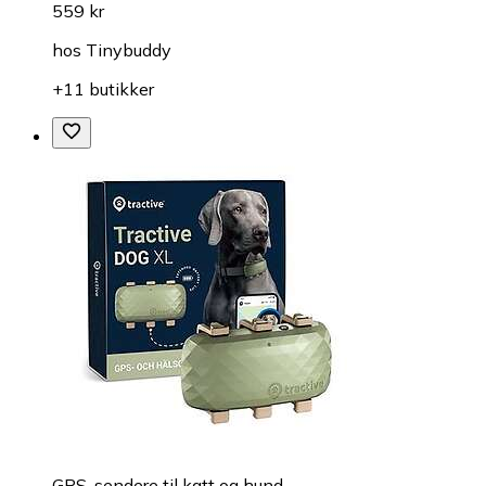
559 kr
hos
Tinybuddy
+11 butikker
GPS-sendere til katt og hund