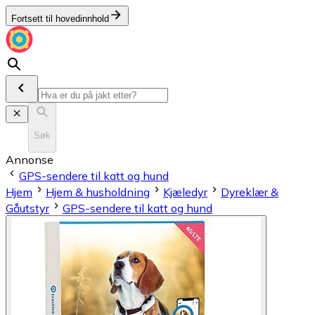
Fortsett til hovedinnhold
Søk
Annonse
GPS-sendere til katt og hund
Hjem
Hjem & husholdning
Kjæledyr
Dyreklær &
Gåutstyr
GPS-sendere til katt og hund