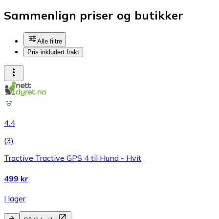
Sammenlign priser og butikker
Alle filtre
Pris inkludert frakt
4.4
(
3
)
Tractive Tractive GPS 4 til Hund - Hvit
499 kr
I lager