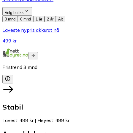
Velg butikk
3 mnd
6 mnd
1 år
2 år
Alt
Laveste nypris akkurat nå
499 kr
Pristrend
3
mnd
Stabil
Lavest
:
499 kr
|
Høyest
:
499 kr