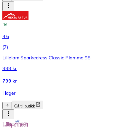
4.6
(
7
)
Lillelam Sparkedress Classic Plomme 98
999 kr
799 kr
I lager
Gå til butikk