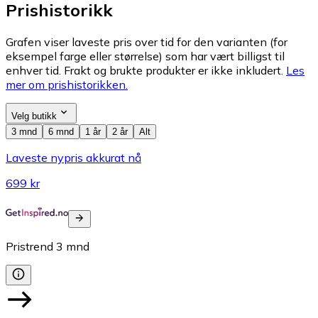
Prishistorikk
Grafen viser laveste pris over tid for den varianten (for
eksempel farge eller størrelse) som har vært billigst til
enhver tid. Frakt og brukte produkter er ikke inkludert.
Les
mer om prishistorikken.
Velg butikk
3 mnd
6 mnd
1 år
2 år
Alt
Laveste nypris akkurat nå
699 kr
Pristrend
3
mnd