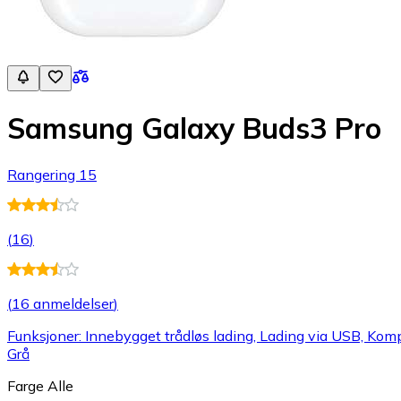
Samsung Galaxy Buds3 Pro
Rangering 15
(
16
)
(
16 anmeldelser
)
Funksjoner: Innebygget trådløs lading, Lading via USB, Kompa
Grå
Farge
Alle