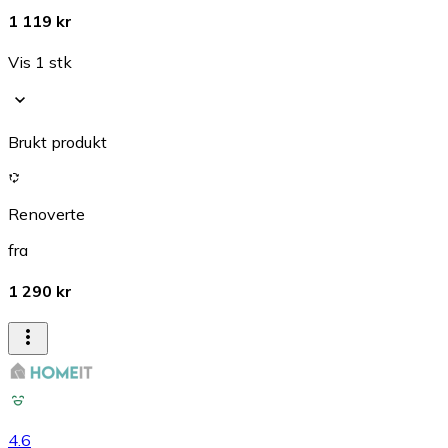
1 119 kr
Vis 1 stk
Brukt produkt
Renoverte
fra
1 290 kr
4.6