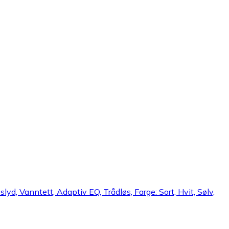
d, Vanntett, Adaptiv EQ, Trådløs, Farge: Sort, Hvit, Sølv,