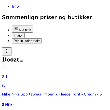
Info
Sammenlign priser og butikker
Alle filtre
I lager
Pris inkludert frakt
2.1
(
5
)
Nike Nike Sportswear Phoenix Fleece Pant - Cream - S
395 kr