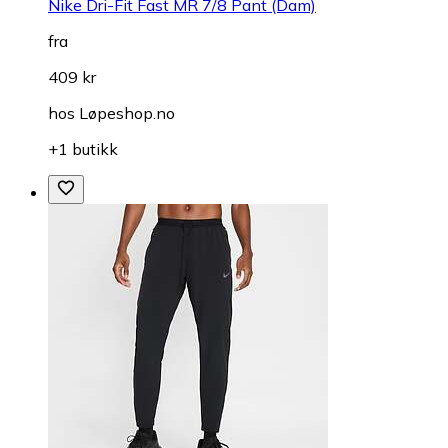
Nike Dri-Fit Fast MR 7/8 Pant (Dam)
fra
409 kr
hos
Løpeshop.no
+1 butikk