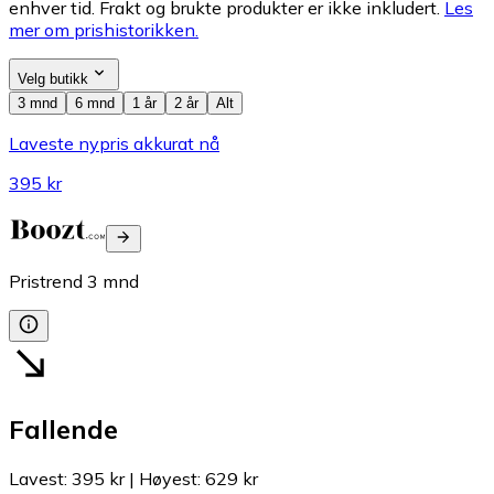
enhver tid. Frakt og brukte produkter er ikke inkludert.
Les
mer om prishistorikken.
Velg butikk
3 mnd
6 mnd
1 år
2 år
Alt
Laveste nypris akkurat nå
395 kr
Pristrend
3
mnd
Fallende
Lavest
:
395 kr
|
Høyest
:
629 kr