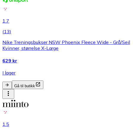
1.7
(
13
)
Nike Treningsbukser NSW Phoenix Fleece Wide - Grå/Seil
Kvinner, størrelse X-Large
629 kr
I lager
Gå til butikk
1.5