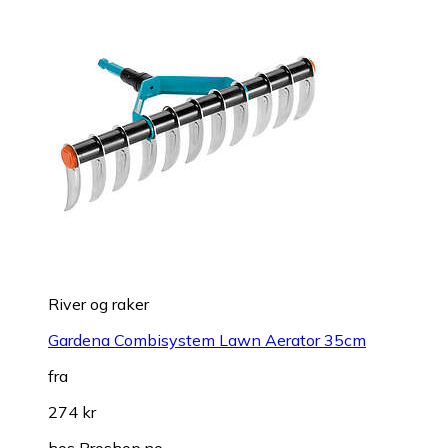
River og raker
Gardena Combisystem Lawn Aerator 35cm
fra
274 kr
hos
Proshop.no