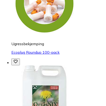
Ugressbekjemping
Ecoplug Roundup 100-pack