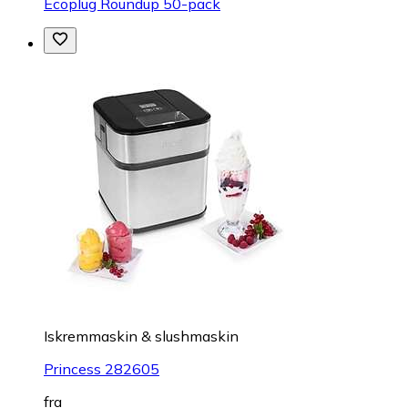
Ecoplug Roundup 50-pack
Iskremmaskin & slushmaskin
Princess 282605
fra