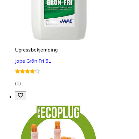
Ugressbekjemping
Jape Grön Fri 5L
(
1
)