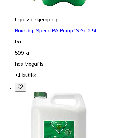
Ugressbekjemping
Roundup Speed PA Pump 'N Go 2.5L
fra
599 kr
hos
Megaflis
+1 butikk