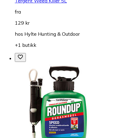
Tergent Weed Killer 5L
fra
129 kr
hos
Hylte Hunting & Outdoor
+1 butikk