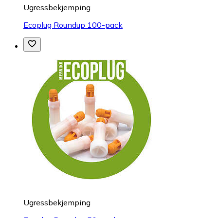
Ugressbekjemping
Ecoplug Roundup 100-pack
Ugressbekjemping