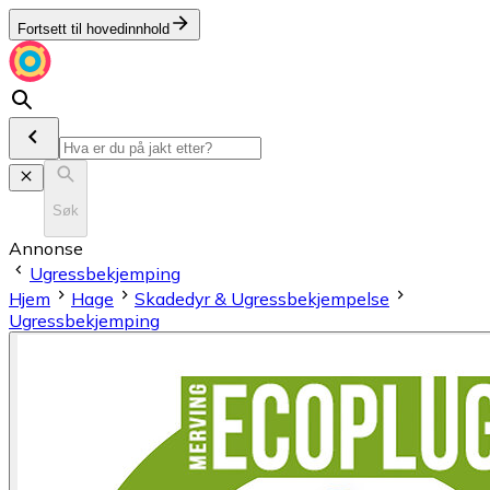
Fortsett til hovedinnhold
Søk
Annonse
Ugressbekjemping
Hjem
Hage
Skadedyr & Ugressbekjempelse
Ugressbekjemping