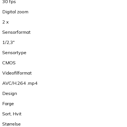
30 fps
Digital zoom
2 x
Sensorformat
1/2,3"
Sensortype
CMOS
Videofilformat
AVC/H.264 .mp4
Design
Farge
Sort
,
Hvit
Størrelse