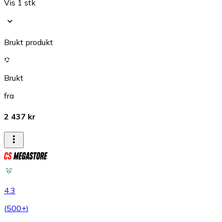
Vis 1 stk
Brukt produkt
Brukt
fra
2 437 kr
4.3
(
500+
)