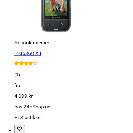
Actionkameraer
Insta360 X4
(
1
)
fra
4 099 kr
hos
24hShop.no
+13 butikker