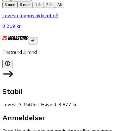
3 mnd
6 mnd
1 år
2 år
Alt
Laveste nypris akkurat nå
3 219 kr
Pristrend
3
mnd
Stabil
Lavest
:
3 156 kr
|
Høyest
:
3 877 kr
Anmeldelser
Fortell hva du synes om produktene eller lese andre