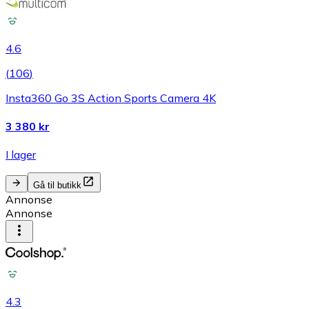
4.6
(
106
)
Insta360 Go 3S Action Sports Camera 4K
3 380 kr
I lager
Gå til butikk
Annonse
Annonse
4.3