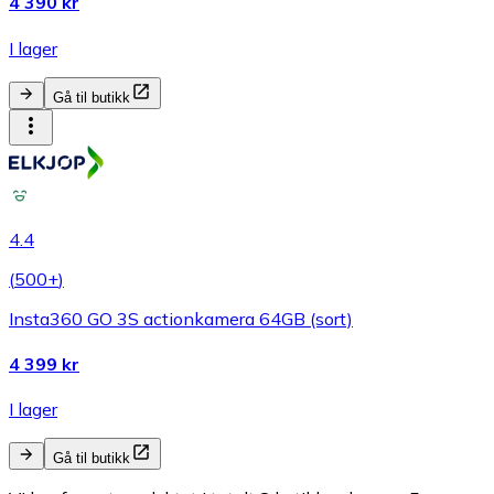
4 390 kr
I lager
Gå til butikk
4.4
(
500+
)
Insta360 GO 3S actionkamera 64GB (sort)
4 399 kr
I lager
Gå til butikk