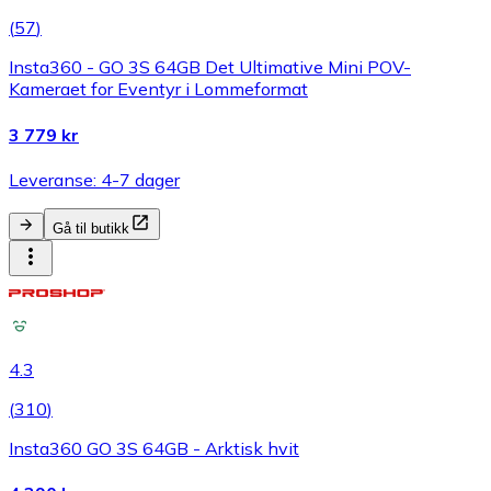
(
57
)
Insta360 - GO 3S 64GB Det Ultimative Mini POV-
Kameraet for Eventyr i Lommeformat
3 779 kr
Leveranse: 4-7 dager
Gå til butikk
4.3
(
310
)
Insta360 GO 3S 64GB - Arktisk hvit