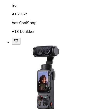
fra
4 871 kr
hos
CoolShop
+13 butikker